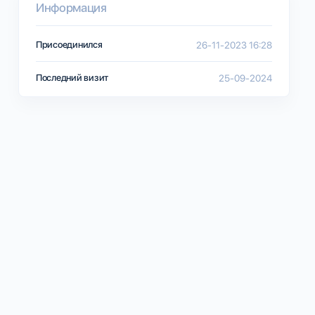
Информация
Присоединился
26-11-2023 16:28
Последний визит
25-09-2024