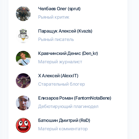
Челбаев Олег (sprut)
Рьяный критик
Паращук Алексей (Kvazis)
Рьяный писатель
Кравчинский Денис (Den_kr)
Матерый журналист
Х Алексей (AlexxIT)
Старательный блогер
Елизаров Роман (FantomNotaBene)
Дебютирующий плагинодел
Батюшин Дмитрий (ReD)
Матерый комментатор