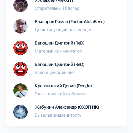
Х Алексей (AlexxIT)
Старательный блогер
Елизаров Роман (FantomNotaBene)
Дебютирующий плагинодел
Батюшин Дмитрий (ReD)
Матерый комментатор
Батюшин Дмитрий (ReD)
Всеобщий оценщик
Кравчинский Денис (Den_kr)
Галактический любимчик
Жабунин Александр (OXOTH1K)
Бывалая знаменитость