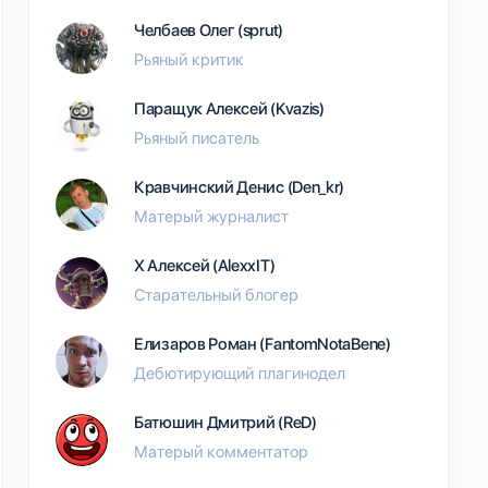
Челбаев Олег (sprut)
Рьяный критик
Паращук Алексей (Kvazis)
Рьяный писатель
Кравчинский Денис (Den_kr)
Матерый журналист
Х Алексей (AlexxIT)
Старательный блогер
Елизаров Роман (FantomNotaBene)
Дебютирующий плагинодел
Батюшин Дмитрий (ReD)
Матерый комментатор