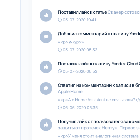
Поставил лайк к статье
Сканер сотово
05-07-2020 19:41
Добавил комментарий к плагину
Yand
«<p>🔥</p>»
05-07-2020 05:53
Поставил лайк к плагину
Yandex.Cloud 
05-07-2020 05:53
Ответил на комментарий к записи в б
Apple Home
«<p>А с Home Assistant не связывали?<
06-06-2020 05:35
Получил лайк от пользователя
за ком
защиты от протечек Нептун. Первое 
«<p>У меня стоит аналогичная система.