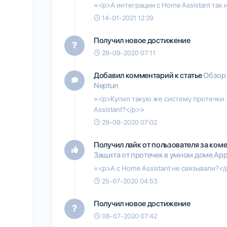
«<p>А интеграции с Home Assistant так 
14-01-2021 12:29
Получил новое достижение
29-09-2020 07:11
Добавил комментарий к статье
Обзор 
Neptun
«<p>Купил такую же систему протечки.
Assistant?</p>»
29-09-2020 07:02
Получил лайк от пользователя
за коме
Защита от протечек в умном доме Ap
«<p>А с Home Assistant не связывали?<
25-07-2020 04:53
Получил новое достижение
08-07-2020 07:42