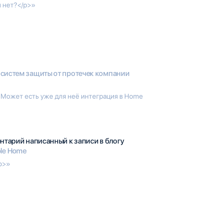
и нет?</p>»
систем защиты от протечек компании
 Может есть уже для неё интеграция в Home
нтарий написанный к записи в блогу
ple Home
/p>»