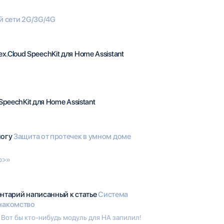
й сети 2G/3G/4G
ex.Cloud SpeechKit для Home Assistant
SpeechKit для Home Assistant
логу
Защита от протечек в умном доме
/p>»
ентарий написанный к статье
Система
знакомство
 Вот бы кто-нибудь модуль для HA запилил!