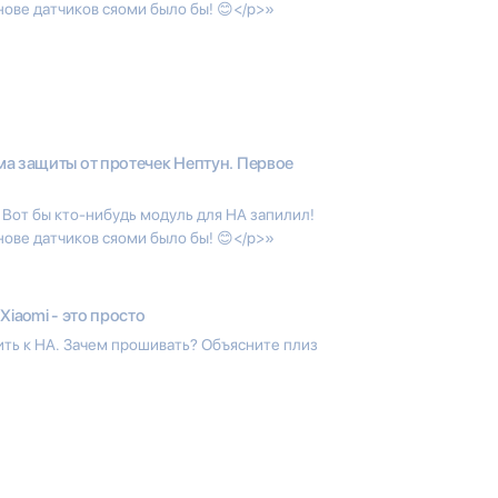
нове датчиков сяоми было бы! 😊</p>»
а защиты от протечек Нептун. Первое
 Вот бы кто-нибудь модуль для HA запилил!
нове датчиков сяоми было бы! 😊</p>»
 Xiaomi - это просто
ть к HA. Зачем прошивать? Объясните плиз