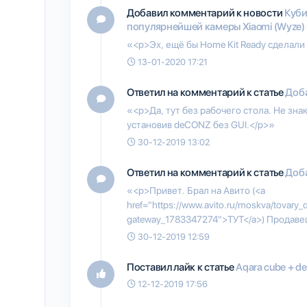
Добавил комментарий к новости
Куби
популярнейшей камеры Xiaomi (Wyze)
«<p>Эх, ещё бы Home Kit Ready сделали
13-01-2020 17:21
Ответил на комментарий к статье
Доба
«<p>Да, тут без рабочего стола. Не зна
установив deCONZ без GUI.</p>»
30-12-2019 13:02
Ответил на комментарий к статье
Доба
«<p>Привет. Брал на Авито (<a
href="https://www.avito.ru/moskva/tovary
gateway_1783347274">ТУТ</a>) Продавец
30-12-2019 12:59
Поставил лайк к статье
Aqara cube + d
12-12-2019 17:56