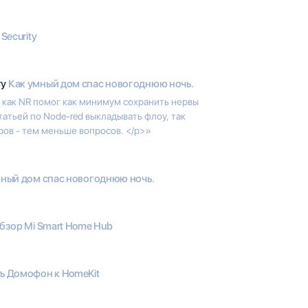
Security
гу
Как умный дом спас новогоднюю ночь.
 как NR помог как минимум сохранить нервы
татьей по Node-red выкладывать флоу, так
ов - тем меньше вопросов. </p>»
мный дом спас новогоднюю ночь.
обзор Mi Smart Home Hub
ь Домофон к HomeKit