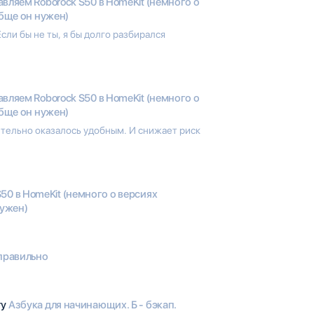
вляем Roborock S50 в HomeKit (немного о
обще он нужен)
сли бы не ты, я бы долго разбирался
вляем Roborock S50 в HomeKit (немного о
обще он нужен)
тельно оказалось удобным. И снижает риск
50 в HomeKit (немного о версиях
нужен)
правильно
гу
Азбука для начинающих. Б - бэкап.