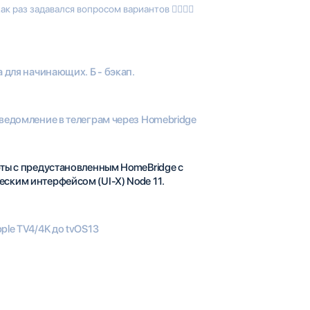
к раз задавался вопросом вариантов 👍🏻👍🏻
 для начинающих. Б - бэкап.
ведомление в телеграм через Homebridge
ты с предустановленным HomeBridge с
ским интерфейсом (UI-X) Node 11.
ple TV4/4K до tvOS13