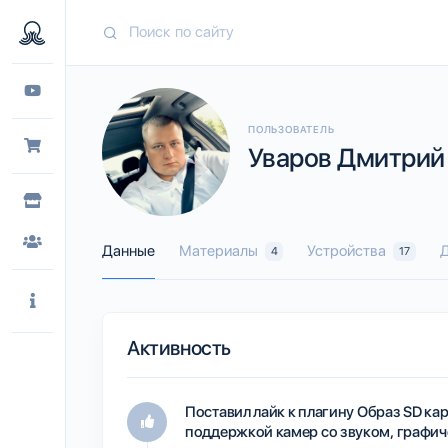
ПОЛЬЗОВАТЕЛЬ
Уваров Дмитрий (
Данные
Материалы
Устройства
Д
4
17
Активность
Поставил лайк к плагину
Образ SD кар
поддержкой камер со звуком, графиче