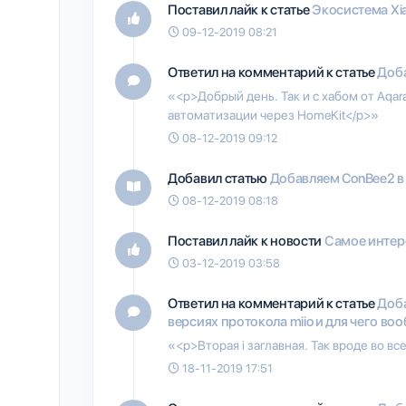
Поставил лайк к статье
Экосистема Xia
09-12-2019 08:21
Ответил на комментарий к статье
Доба
«<p>Добрый день. Так и с хабом от Aqar
автоматизации через HomeKit</p>»
08-12-2019 09:12
Добавил статью
Добавляем ConBee2 в
08-12-2019 08:18
Поставил лайк к новости
Самое интере
03-12-2019 03:58
Ответил на комментарий к статье
Доба
версиях протокола miio и для чего во
«<p>Вторая i заглавная. Так вроде во в
18-11-2019 17:51