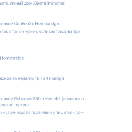
omi. Умный дом Xiaomi (mi home)
вляем ConBee2 в Homebridge
a так и так он нужен, если мы говорим про
 Homebridge
сное за неделю, 18 - 24 ноября
вляем Roborock S50 в HomeKit (немного о
обще он нужен)
сех источниках по правильно у пишется </p>»