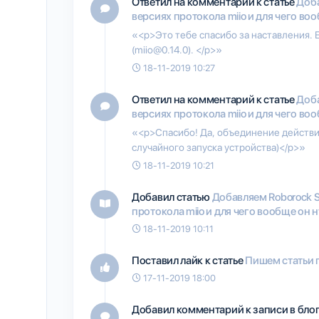
Ответил на комментарий к статье
Доба
версиях протокола miio и для чего во
«<p>Это тебе спасибо за наставления. Е
(miio@0.14.0). </p>»
18-11-2019 10:27
Ответил на комментарий к статье
Доба
версиях протокола miio и для чего во
«<p>Спасибо! Да, объединение действи
случайного запуска устройства)</p>»
18-11-2019 10:21
Добавил статью
Добавляем Roborock S
протокола miio и для чего вообще он 
18-11-2019 10:11
Поставил лайк к статье
Пишем статьи 
17-11-2019 18:00
Добавил комментарий к записи в бло