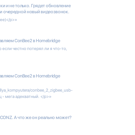
ки и не только. Грядет обновление
 и очередной новый видеозвонок.
 ее)</p>»
вляем ConBee2 в Homebridge
ю если честно потерял ли я что-то,
вляем ConBee2 в Homebridge
_dlya_kompyutera/conbee_2_zigbee_usb-
 - мега адекватный. </p>»
eCONZ. А что же он реально может?