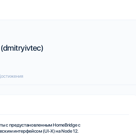
dmitryivtec)
остижения
ты с предустановленным HomeBridge с
ским интерфейсом (UI-X) на Node 12.