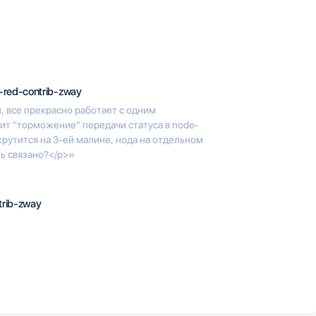
-red-contrib-zway
, все прекрасно работает с одним
т "торможение" передачи статуса в node-
 крутится на 3-ей малине, нода на отдельном
ь связано?</p>»
trib-zway