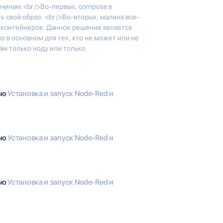
чинам.<br />Во-первых, compose в
 свой образ. <br />Во-вторых, малина все-
и контейнеров. Данное решение является
о в основном для тех, кто не может или не
ам только ноду или только
тью
Установка и запуск Node-Red и
тью
Установка и запуск Node-Red и
тью
Установка и запуск Node-Red и