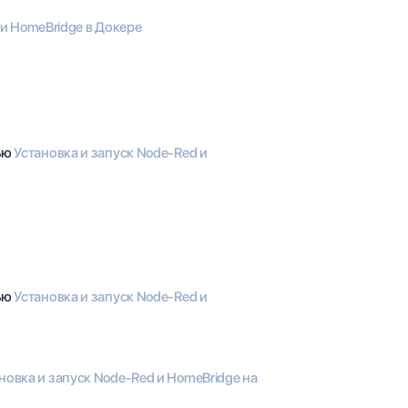
и HomeBridge в Докере
тью
Установка и запуск Node-Red и
тью
Установка и запуск Node-Red и
новка и запуск Node-Red и HomeBridge на