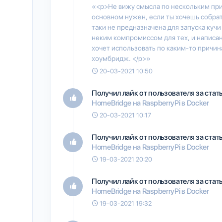
«<p>Не вижу смысла по нескольким при
основном нужен, если ты хочешь собрать
таки не предназначена для запуска куч
неким компромиссом для тех, и написан
хочет использовать по каким-то причин
хоумбридж. </p>»
20-03-2021 10:50
Получил лайк от пользователя
за ста
HomeBridge на RaspberryPi в Docker
20-03-2021 10:17
Получил лайк от пользователя
за ста
HomeBridge на RaspberryPi в Docker
19-03-2021 20:20
Получил лайк от пользователя
за ста
HomeBridge на RaspberryPi в Docker
19-03-2021 19:32