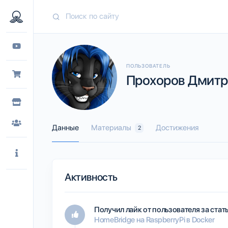
ПОЛЬЗОВАТЕЛЬ
Прохоров Дмитри
Данные
Материалы
Достижения
2
Активность
Получил лайк от пользователя
за ста
HomeBridge на RaspberryPi в Docker