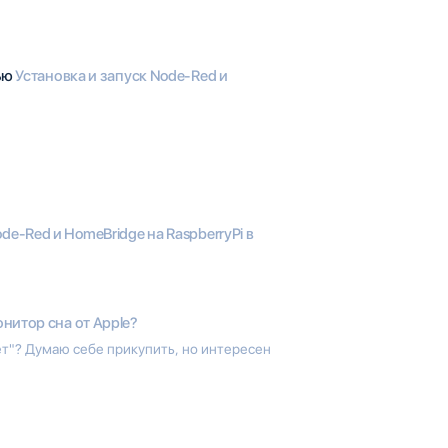
тью
Установка и запуск Node-Red и
de-Red и HomeBridge на RaspberryPi в
нитор сна от Apple?
ет"? Думаю себе прикупить, но интересен