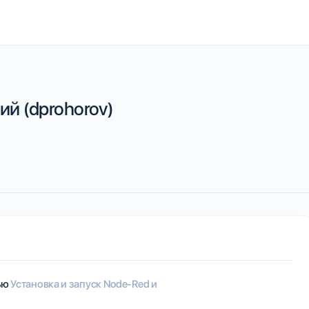
й (dprohorov)
тью
Установка и запуск Node-Red и