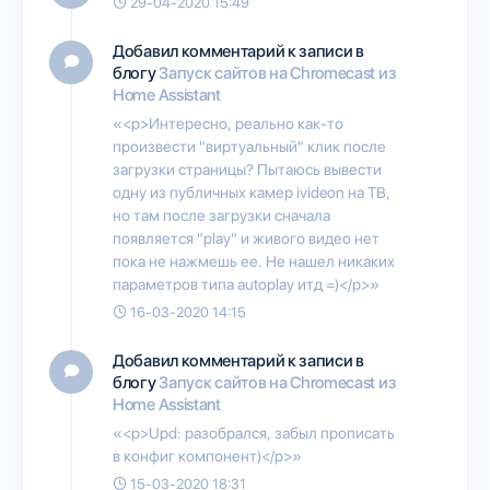
29-04-2020 15:49
Добавил комментарий к записи в
блогу
Запуск сайтов на Chromecast из
Home Assistant
«<p>Интересно, реально как-то
произвести "виртуальный" клик после
загрузки страницы? Пытаюсь вывести
одну из публичных камер ivideon на ТВ,
но там после загрузки сначала
появляется "play" и живого видео нет
пока не нажмешь ее. Не нашел никаких
параметров типа autoplay итд =)</p>»
16-03-2020 14:15
Добавил комментарий к записи в
блогу
Запуск сайтов на Chromecast из
Home Assistant
«<p>Upd: разобрался, забыл прописать
в конфиг компонент)</p>»
15-03-2020 18:31