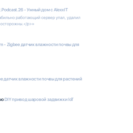
t.Podcast.26 - Умный дом с AlexxIT
 стабильно работающий сервер упал, удалил
е осторожны.</p>»
 - Zigbee датчик влажности почвы для
ee датчик влажности почвы для растений
тью
DIY привод шаровой задвижки IoT