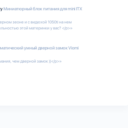
гу
Миниатюрный блок питания для mini ITX
ерном зеоне и с видюхой 1050ti на нем
ельностью этой материнки у вас? </p>»
матический умный дверной замок Viomi
ния, чем дверной замок ))</p>»