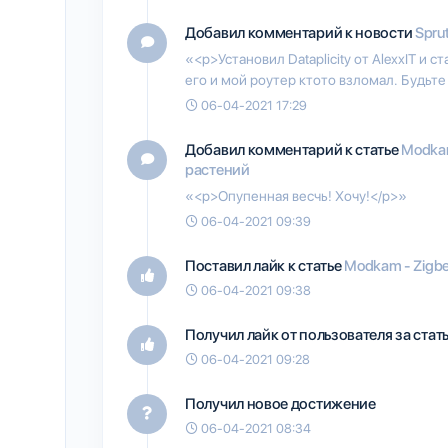
Добавил комментарий к новости
Spru
«<p>Установил Dataplicity от AlexxIT и
его и мой роутер ктото взломал. Будьт
06-04-2021 17:29
Добавил комментарий к статье
Modkam
растений
«<p>Опупенная весчь! Хочу!</p>»
06-04-2021 09:39
Поставил лайк к статье
Modkam - Zigb
06-04-2021 09:38
Получил лайк от пользователя
за ста
06-04-2021 09:28
Получил новое достижение
06-04-2021 08:34