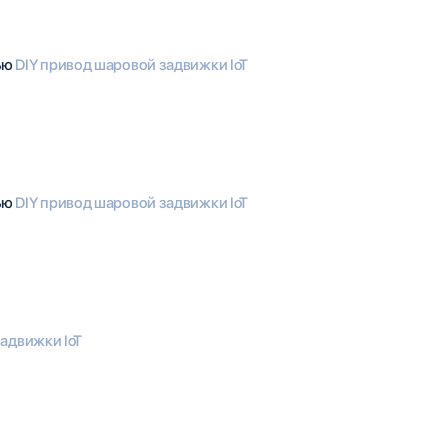
тью
DIY привод шаровой задвижки IoT
тью
DIY привод шаровой задвижки IoT
адвижки IoT