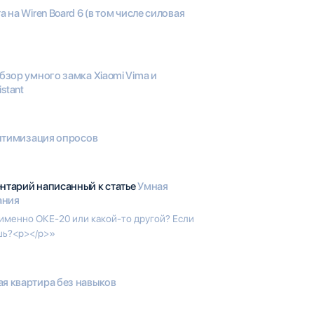
а на Wiren Board 6 (в том числе силовая
бзор умного замка Xiaomi Vima и
stant
оптимизация опросов
ентарий написанный к статье
Умная
ания
именно ОКЕ-20 или какой-то другой? Если
ешь?<p></p>»
я квартира без навыков