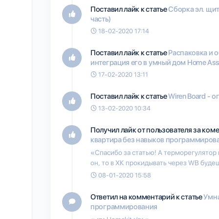
Поставил лайк к статье
Сборка эл. щит
часть)
18-02-2020 17:14
Поставил лайк к статье
Распаковка и о
интеграция его в умный дом Home Assi
17-02-2020 13:11
Поставил лайк к статье
Wiren Board - 
13-02-2020 10:34
Получил лайк от пользователя
за ком
квартира без навыков программиров
«Спасибо за статью! А терморегулятор 
он, то в ХК прокидывать через WB буд
08-01-2020 15:58
Ответил на комментарий к статье
Умна
программирования