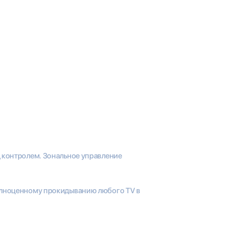
 контролем. Зональное управление
лноценному прокидыванию любого TV в