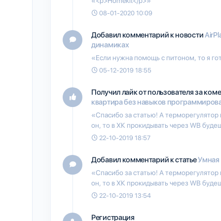
«<p>Homekit</p>»
08-01-2020 10:09
Добавил комментарий к новости
AirP
динамиках
«Если нужна помощь с питоном, то я гот
05-12-2019 18:55
Получил лайк от пользователя
за ком
квартира без навыков программиров
«Спасибо за статью! А терморегулятор 
он, то в ХК прокидывать через WB буд
22-10-2019 18:57
Добавил комментарий к статье
Умная
«Спасибо за статью! А терморегулятор 
он, то в ХК прокидывать через WB буд
22-10-2019 13:54
Регистрация