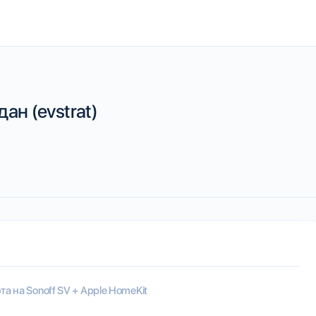
ан (evstrat)
а на Sonoff SV + Apple HomeKit