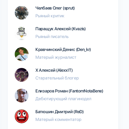
Челбаев Олег (sprut)
Рьяный критик
Паращук Алексей (Kvazis)
Рьяный писатель
Кравчинский Денис (Den_kr)
Матерый журналист
Х Алексей (AlexxIT)
Старательный блогер
Елизаров Роман (FantomNotaBene)
Дебютирующий плагинодел
Батюшин Дмитрий (ReD)
Матерый комментатор