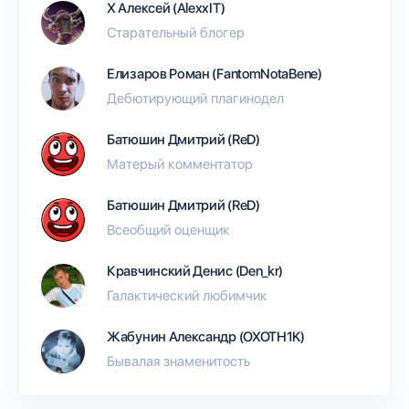
Х Алексей (AlexxIT)
Старательный блогер
Елизаров Роман (FantomNotaBene)
Дебютирующий плагинодел
Батюшин Дмитрий (ReD)
Матерый комментатор
Батюшин Дмитрий (ReD)
Всеобщий оценщик
Кравчинский Денис (Den_kr)
Галактический любимчик
Жабунин Александр (OXOTH1K)
Бывалая знаменитость