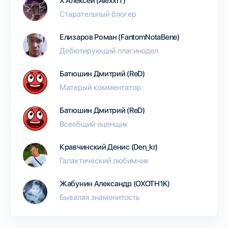
Х Алексей (AlexxIT)
Старательный блогер
Елизаров Роман (FantomNotaBene)
Дебютирующий плагинодел
Батюшин Дмитрий (ReD)
Матерый комментатор
Батюшин Дмитрий (ReD)
Всеобщий оценщик
Кравчинский Денис (Den_kr)
Галактический любимчик
Жабунин Александр (OXOTH1K)
Бывалая знаменитость