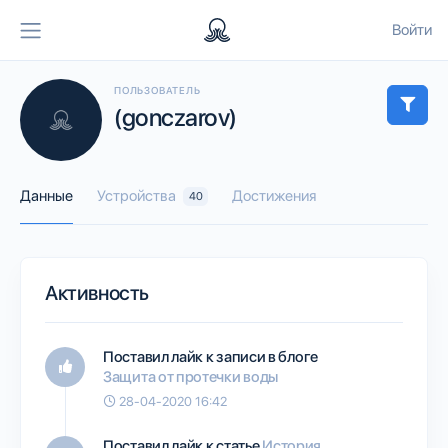
Войти
ПОЛЬЗОВАТЕЛЬ
(gonczarov)
Данные
Устройства
Достижения
40
Активность
Поставил лайк к записи в блоге
Защита от протечки воды
28-04-2020 16:42
Поставил лайк к статье
История