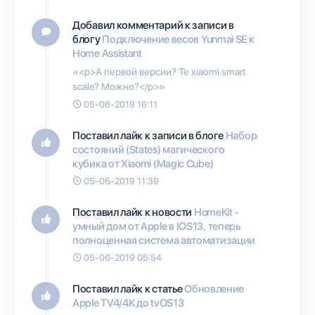
Добавил комментарий к записи в
блогу
Подключение весов Yunmai SE к
Home Assistant
«<p>А первой версии? Те xiaomi smart
scale? Можно?</p>»
05-06-2019 16:11
Поставил лайк к записи в блоге
Набор
состояний (States) магического
кубика от Xiaomi (Magic Cube)
05-06-2019 11:39
Поставил лайк к новости
HomeKit -
умный дом от Apple в IOS13, теперь
полноценная система автоматизации
05-06-2019 05:54
Поставил лайк к статье
Обновление
Apple TV4/4K до tvOS13