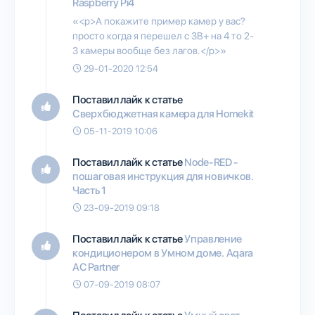
Raspberry Pi4
«<p>А покажите пример камер у вас?
просто когда я перешел с 3B+ на 4 то 2-
3 камеры вообще без лагов.</p>»
29-01-2020 12:54
Поставил лайк к статье
Сверхбюджетная камера для Homekit
05-11-2019 10:06
Поставил лайк к статье
Node-RED -
пошаговая инструкция для новичков.
Часть 1
23-09-2019 09:18
Поставил лайк к статье
Управление
кондиционером в Умном доме. Aqara
AC Partner
07-09-2019 08:07