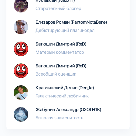
Х Алексей (AlexxIT)
Старательный блогер
Елизаров Роман (FantomNotaBene)
Дебютирующий плагинодел
Батюшин Дмитрий (ReD)
Матерый комментатор
Батюшин Дмитрий (ReD)
Всеобщий оценщик
Кравчинский Денис (Den_kr)
Галактический любимчик
Жабунин Александр (OXOTH1K)
Бывалая знаменитость