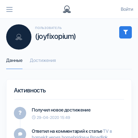
Войти
ПОЛЬЗОВАТЕЛЬ
(joyfixopium)
Данные
Достижения
Активность
Получил новое достижение
29-04-2020 15:49
Ответил на комментарий к статье
TV в
homekit через homebridge и Broadlink