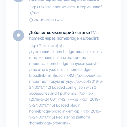
«<p>так что прописывать в терминале?
</p>»
24-05-2019 04:23
Добавил комментарий к статье
TV в
homekit через homebridge и Broadlink
«<p>Помогите) <br
/>установил homebridge-broadlink-rm-tv
в терминале на mac os, теперь
перестал homebridge запускаться.<br
/>до этого уже стоял homebridge-
broadlink-rm.BroadlinkRM</p><p>сейчас
пишет вот такую штуку:</p><p>[2019-5-
24 00:17:42] Loaded config.json with 0
accessories and 1 platforms.</p> <p>
[2019-5-24 00:17:42] ---</p> <p>[2019-
5-24 00:17:45] Loaded plugin:
homebridge-broadlink-rm</p> <p>[2019-
5-24 00:17:45] Registering platform
'homebridge-broadlink-