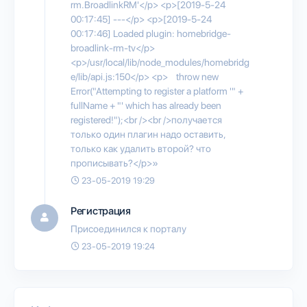
rm.BroadlinkRM'</p> <p>[2019-5-24
00:17:45] ---</p> <p>[2019-5-24
00:17:46] Loaded plugin: homebridge-
broadlink-rm-tv</p>
<p>/usr/local/lib/node_modules/homebridg
e/lib/api.js:150</p> <p> throw new
Error("Attempting to register a platform '" +
fullName + "' which has already been
registered!");<br /><br />получается
только один плагин надо оставить,
только как удалить второй? что
прописывать?</p>»
23-05-2019 19:29
Регистрация
Присоединился к порталу
23-05-2019 19:24