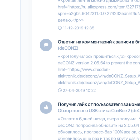
«<p>Еще ленты можно диммировать об
href="https://ru.aliexpress.com/item/3271
spm=a2g0s.9042311.0.0.274233ednhf4uN
делаю.</p>»
11-12-2019 12:35
Ответил на комментарий к записи в б
(deCONZ)
«<p>Получилось прошиться:</p> <p>sorry f
deCONZ version 2.05.64 to prevent the con
href="https://www.dresden-
elektronik.de/deconz/win/deCONZ_Setup_
elektronik.de/deconz/win/deCONZ_Setup
27-04-2019 10:22
Получил лайк от пользователя
за коме
Обзор нового USB стика ConBee 2 (de
«Оплатил 6 дней назад, вчера получил. 
deCONZ попросила обновить на 2.05.64 
обновилось, прогресс-бар 100% все ок, 
обновилось еще раз и так по кругу раз 