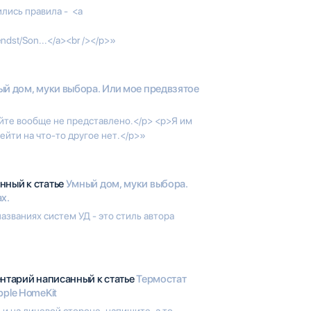
ились правила - <a
endst/Son...</a><br /></p>»
й дом, муки выбора. Или мое предвзятое
йте вообще не представлено.</p> <p>Я им
ейти на что-то другое нет.</p>»
нный к статье
Умный дом, муки выбора.
х.
азваниях систем УД - это стиль автора
ентарий написанный к статье
Термостат
pple HomeKit
 и на лицевой стороне, напишите, а то