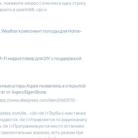
, покажите запрос с ключом в одну строку
арсить в openHAB.</p>»
x.Weather компонент погоды для Home-
 Wi-Fi медиа плеер для DIY с поддержкой
нные шторы Aqara появились в открытой
ат от Aqara EigenStone
ttps://www.aliexpress.com/item/DM25TE-
press.com/ite...</a><br />Трубы к ним также
продаются.<br />Управляется по радиоканалу
в.<br />Программируется место остановки
я горизонтальных жалюзи, есть режим при