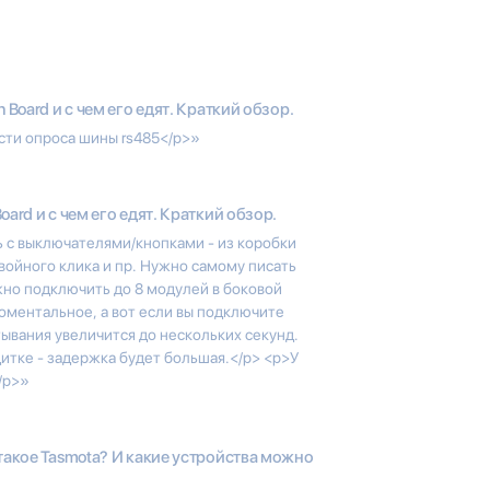
n Board и с чем его едят. Краткий обзор.
ости опроса шины rs485</p>»
Board и с чем его едят. Краткий обзор.
ь с выключателями/кнопками - из коробки
войного клика и пр. Нужно самому писать
жно подключить до 8 модулей в боковой
 моментальное, а вот если вы подключите
тывания увеличится до нескольких секунд.
щитке - задержка будет большая.</p> <p>У
/p>»
такое Tasmota? И какие устройства можно