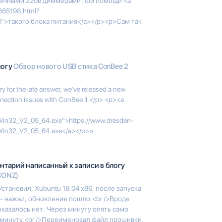
ычными 220в диммерами при помощи <a
7865198.html?
">такого блока питания</a></p><p>Сам так
логу
Обзор нового USB стика ConBee 2
or the late answer, we’ve released a new
nection issues with ConBee II.</p> <p><a
Win32_V2_05_64.exe">https://www.dresden-
_Win32_V2_05_64.exe</a></p>»
нтарий написанный к записи в блогу
CONZ)
Установил, Xubuntu 18.04 x86, после запуска
- нажал, обновление пошло.<br />Вроде
оказалось нет. Через минуту опять само
в минуту.<br />Переименовал файл прошивки,