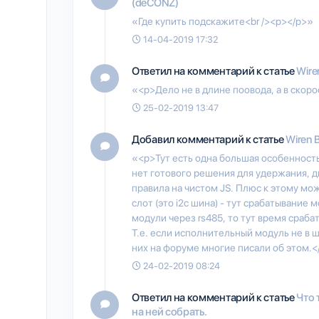
(deCONZ)
«Где купить подскажите<br /><p></p>»
14-04-2019 17:32
Ответил на комментарий к статье
Wire
«<p>Дело не в длине поовода, а в скор
25-02-2019 13:47
Добавил комментарий к статье
Wiren 
«<p>Тут есть одна большая особенност
нет готового решения для удержания, д
правила на чистом JS. Плюс к этому мо
слот (это i2c шина) - тут срабатывание
модули через rs485, то тут время сраба
Т.е. если исполнительный модуль не в 
них на форуме многие писали об этом.<
24-02-2019 08:24
Ответил на комментарий к статье
Что 
на ней собрать.