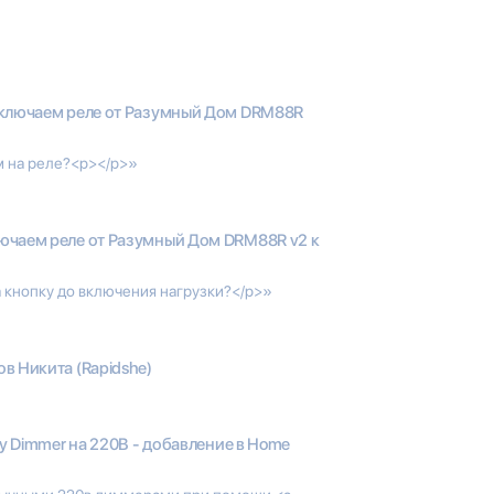
ключаем реле от Разумный Дом DRM88R
м на реле?<p></p>»
ючаем реле от Разумный Дом DRM88R v2 к
 кнопку до включения нагрузки?</p>»
в Никита (Rapidshe)
ly Dimmer на 220В - добавление в Home