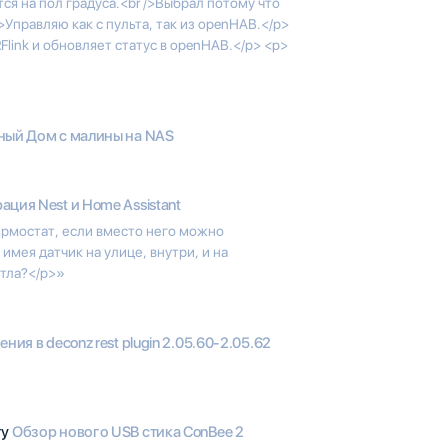
ся на пол градуса.<br />Выбрал потому что
Управляю как с пульта, так из openHAB.</p>
link и обновляет статус в openHAB.</p> <p>
ый Дом с малины на NAS
ация Nest и Home Assistant
рмостат, если вместо него можно
имея датчик на улице, внутри, и на
отла?</p>»
ния в deconz rest plugin 2.05.60-2.05.62
гу
Обзор нового USB стика ConBee 2