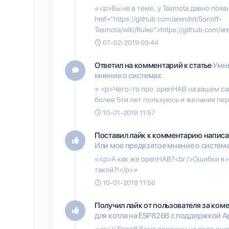
«<p>Вы не в теме, у Tasmota давно появ
href="https://github.com/arendst/Sonoff-
Tasmota/wiki/Rules">https://github.com/ar
07-02-2019 09:44
Ответил на комментарий к статье
Умны
мнение о системах.
« <p>Чего-то про openHAB на вашем са
более 5ти лет пользуюсь и желания пер
10-01-2019 11:57
Поставил лайк к комментарию написа
Или мое предвзятое мнение о система
«<p>А как же openHAB?<br />Ошибки в н
такой?!</p>»
10-01-2019 11:56
Получил лайк от пользователя
за ком
для котла на ESP8266 с поддержкой A
«<p>У Sonoff Basic дорожки на реле еще