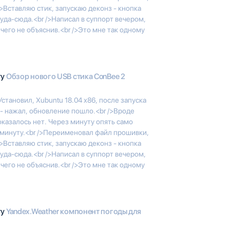
>Вставляю стик, запускаю деконз - кнопка
туда-сюда.<br />Написал в суппорт вечером,
чего не объяснив.<br />Это мне так одному
гу
Обзор нового USB стика ConBee 2
Установил, Xubuntu 18.04 x86, после запуска
- нажал, обновление пошло.<br />Вроде
оказалось нет. Через минуту опять само
в минуту.<br />Переименовал файл прошивки,
>Вставляю стик, запускаю деконз - кнопка
туда-сюда.<br />Написал в суппорт вечером,
чего не объяснив.<br />Это мне так одному
гу
Yandex.Weather компонент погоды для