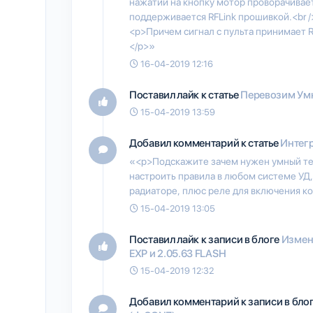
нажатии на кнопку мотор проворачивает
поддерживается RFLink прошивкой.<br />
<p>Причем сигнал с пульта принимает RF
</p>»
16-04-2019 12:16
Поставил лайк к статье
Перевозим Умн
15-04-2019 13:59
Добавил комментарий к статье
Интегр
«<p>Подскажите зачем нужен умный те
настроить правила в любом системе УД, 
радиаторе, плюс реле для включения к
15-04-2019 13:05
Поставил лайк к записи в блоге
Измене
EXP и 2.05.63 FLASH
15-04-2019 12:32
Добавил комментарий к записи в бло