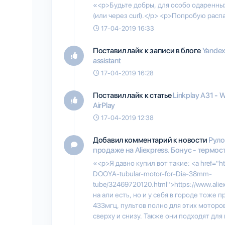
«<p>Будьте добры, для особо одаренных
(или через curl).</p> <p>Попробую расп
17-04-2019 16:33
Поставил лайк к записи в блоге
Yande
assistant
17-04-2019 16:28
Поставил лайк к статье
Linkplay A31 -
AirPlay
17-04-2019 12:38
Добавил комментарий к новости
Руло
продаже на Aliexpress. Бонус - термост
«<p>Я давно купил вот такие: <a href="h
DOOYA-tubular-motor-for-Dia-38mm-
tube/32469720120.html">https://www.aliex
на али есть, но и у себя в городе тоже 
433мгц, пультов полно для этих моторо
сверху и снизу. Также они подходят дл