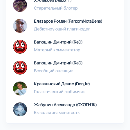
Х Алексей (AlexxIT)
Старательный блогер
Елизаров Роман (FantomNotaBene)
Дебютирующий плагинодел
Батюшин Дмитрий (ReD)
Матерый комментатор
Батюшин Дмитрий (ReD)
Всеобщий оценщик
Кравчинский Денис (Den_kr)
Галактический любимчик
Жабунин Александр (OXOTH1K)
Бывалая знаменитость