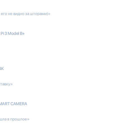
 его не видно за шторами)»
 Pi 3 Model B+
4K
ставку»
SMART CAMERA
ушла в прошлое»