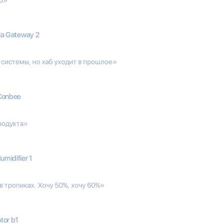
ia Gateway 2
 системы, но хаб уходит в прошлое»
Conbee
родукта»
midifier 1
в тропиках. Хочу 50%, хочу 60%»
tor b1