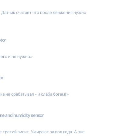
Датчик считает что после движения нужно
tor
шего и не нужно»
or
ка не срабатывал - и слаба богам!»
re and humidity sensor
 третий висит. Умирают за пол года. А вне