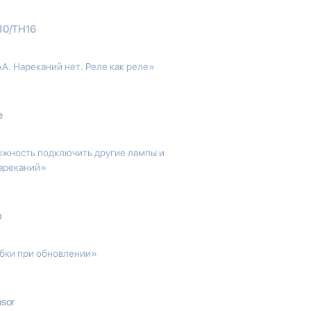
H10/TH16
A. Нареканий нет. Реле как реле»
e
можность подключить другие лампы и
нареканий»
b
ибки при обновлении»
nsor