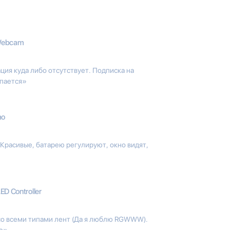
 Webcam
ия куда либо отсутствует. Подписка на
упается»
mo
 Красивые, батарею регулируют, окно видят,
D Controller
со всеми типами лент (Да я люблю RGWWW).
ию»