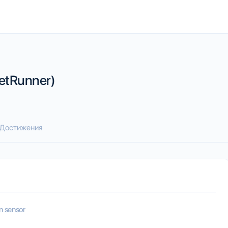
etRunner)
Достижения
n sensor