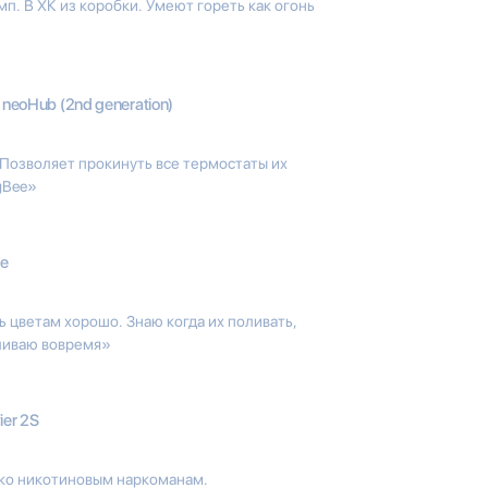
. В ХК из коробки. Умеют гореть как огонь
 neoHub (2nd generation)
 Позволяет прокинуть все термостаты их
gBee»
re
ь цветам хорошо. Знаю когда их поливать,
оливаю вовремя»
fier 2S
ько никотиновым наркоманам.