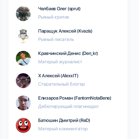
Челбаев Олег (sprut)
Рьяный критик
Паращук Алексей (Kvazis)
Рьяный писатель
Кравчинский Денис (Den_kr)
Матерый журналист
Х Алексей (AlexxIT)
Старательный блогер
Елизаров Роман (FantomNotaBene)
Дебютирующий плагинодел
Батюшин Дмитрий (ReD)
Матерый комментатор