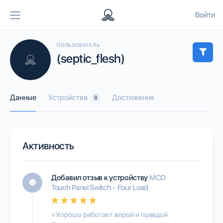
Войти
ПОЛЬЗОВАТЕЛЬ
(septic_flesh)
Данные
Устройства
Достижения
8
Активность
Добавил отзыв к устройству
MCO
Touch Panel Switch - Four Load
«Хорошо работает верой и правдой.