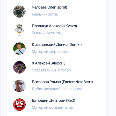
Челбаев Олег (sprut)
Рьяный критик
Паращук Алексей (Kvazis)
Рьяный писатель
Кравчинский Денис (Den_kr)
Матерый журналист
Х Алексей (AlexxIT)
Старательный блогер
Елизаров Роман (FantomNotaBene)
Дебютирующий плагинодел
Батюшин Дмитрий (ReD)
Матерый комментатор