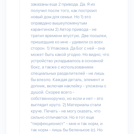
заказаны еще 2 привода. Да. Я их
получил после того, как построил
новый дом для семьи. Но 1) это
оправдано вышеупомянутым
карантином 2) Автор привода - не
тратил времени впустую. Две посылки,
пришедшие ко мне - удивили со всех
сторон. 1) Упаковка. Да Бог с ней - она
может быть какой угодно. Но видно, что
устройство укладывалось в основной
бокс, а также с использованием
специальных разделителей - не лишь
бы влезло. Каждая деталь, элемент и
допник, включая наклейку - уложены с
душой. Скорее всего -
собственноручно, но если и нет - это
выглядит круто. 2) Материалы стали
круче. Печать - не могу сказать, что
сильно отличается. Но я тот еще
"перфекционист" - мне и так норм, и
так норм - лишь бы беленькое (с). Но