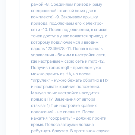
рамой -8. Соединяем привод и раму
специальной штангой (коих две в
комплекте) -9. Закрываем крышку
привода, подключаем его к электро-
сети -10. После подключения, в списке
точек доступа у вас появится привод, к
которому подключаемся и вводим
пароль 12345678 -11. Попав в панель
управления - бежим в настройки сети,
где настраиваем свою сеть и mqtt -12.
Получив топик mqtt - приводом уже
можно рулить из НА, но после
"игрулек" - нужно бежать обратно в ПУ
и настраивать крайние положения.
Мануал по их настройке находится
прямо в ПУ. Замечания от автора
отзыва: 1) При настройке крайних
положений - не спешите. После
нажатия "сохранить" - должно пройти
время. Полоса загрузки должна
ребутнуть браузер. В противном случае