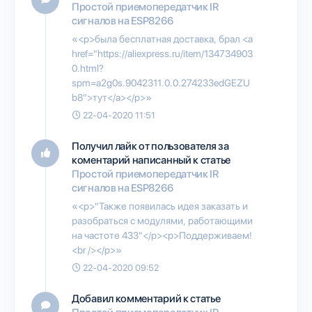
Простой приемопередатчик IR
сигналов на ESP8266
«<p>была бесплатная доставка, брал <a
href="https://aliexpress.ru/item/134734903
0.html?
spm=a2g0s.9042311.0.0.274233edGEZU
b8">тут</a></p>»
22-04-2020 11:51
Получил лайк от пользователя
за
коментарий написанный к статье
Простой приемопередатчик IR
сигналов на ESP8266
«<p>"Также появилась идея заказать и
разобраться с модулями, работающими
на частоте 433"</p><p>Поддерживаем!
<br /></p>»
22-04-2020 09:52
Добавил комментарий к статье