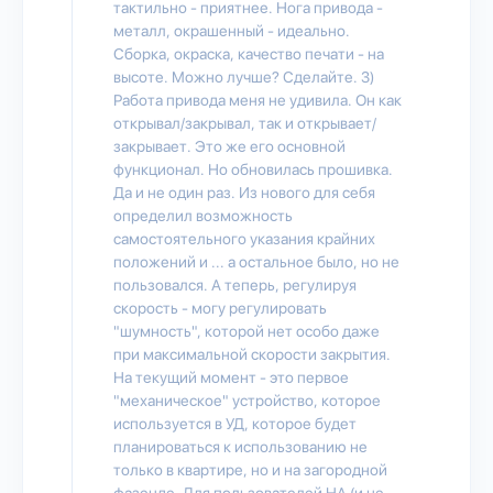
тактильно - приятнее. Нога привода -
металл, окрашенный - идеально.
Сборка, окраска, качество печати - на
высоте. Можно лучше? Сделайте. 3)
Работа привода меня не удивила. Он как
открывал/закрывал, так и открывает/
закрывает. Это же его основной
функционал. Но обновилась прошивка.
Да и не один раз. Из нового для себя
определил возможность
самостоятельного указания крайних
положений и ... а остальное было, но не
пользовался. А теперь, регулируя
скорость - могу регулировать
"шумность", которой нет особо даже
при максимальной скорости закрытия.
На текущий момент - это первое
"механическое" устройство, которое
используется в УД, которое будет
планироваться к использованию не
только в квартире, но и на загородной
фазенде. Для пользователей HA (и не