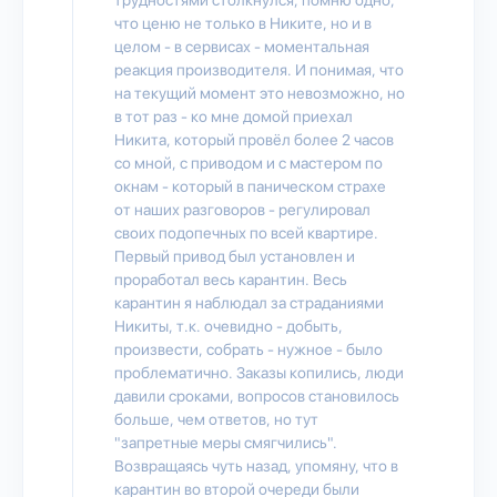
что ценю не только в Никите, но и в
целом - в сервисах - моментальная
реакция производителя. И понимая, что
на текущий момент это невозможно, но
в тот раз - ко мне домой приехал
Никита, который провёл более 2 часов
со мной, с приводом и с мастером по
окнам - который в паническом страхе
от наших разговоров - регулировал
своих подопечных по всей квартире.
Первый привод был установлен и
проработал весь карантин. Весь
карантин я наблюдал за страданиями
Никиты, т.к. очевидно - добыть,
произвести, собрать - нужное - было
проблематично. Заказы копились, люди
давили сроками, вопросов становилось
больше, чем ответов, но тут
"запретные меры смягчились".
Возвращаясь чуть назад, упомяну, что в
карантин во второй очереди были