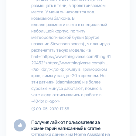
размещать в тени, в проветриваемом
месте. У меня он находится под
козырьком балкона. В
идеале разместить его в специальный
небольшой корпус, по типу
метеорологической будки (другое
название Stevenson screen) , я планирую
распечатать такую модель: <a
href="https://www.thingiverse.com/thing:41
20452">https://www.thingiverse.com/th...
</a> <br /></p><p>Живу в Приморском
крае, зимы у нас до -20 в среднем. Но
эти датчики (xiaomi/aqara) и в более
суровые минуса работают, помню в
чате люди отписывались о работе в
-40<br /></p>»
09-05-2020 17:55
Получил лайк от пользователя
за
коментарий написанный к статье
Отправка данных из Home Assistant на