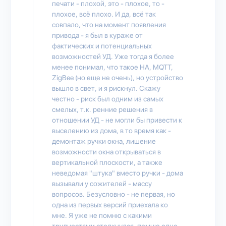
печати - плохой, это - плохое, то -
плохое, всё плохо. И да, всё так
совпало, что на момент появления
привода - я был в кураже от
фактических и потенциальных
возможностей УД. Уже тогда я более
менее понимал, что такое HA, MQTT,
ZigBee (но еще не очень), но устройство
вышло в свет, и я рискнул. Скажу
честно - риск был одним из самых
смелых, т.к. ренние решения в
отношении УД - не могли бы привести к
выселению из дома, в то время как -
демонтаж ручки окна, лишение
возможности окна открываться в
вертикальной плоскости, а также
неведомая "штука" вместо ручки - дома
вызывали у сожителей - массу
вопросов. Безусловно - не первая, но
одна из первых версий приехала ко
мне. Я уже не помню с какими
трудностями столкнулся, помню одно,