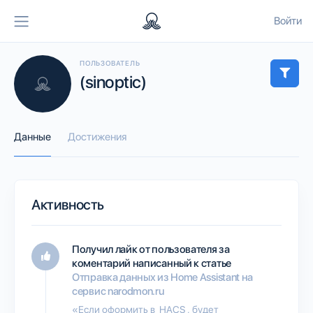
Войти
ПОЛЬЗОВАТЕЛЬ
(sinoptic)
Данные
Достижения
Активность
Получил лайк от пользователя
за
коментарий написанный к статье
Отправка данных из Home Assistant на
сервис narodmon.ru
«Если оформить в HACS , будет