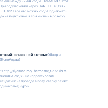
 (земля между ними).<br />ВНИМАНИЕ! Этот
 При подключении через UART TTL в USB к
ВЫГОРИТ всё что можно.<br />Подключать
да не подключен, в том числе и в розетку.
ентарий написанный к статье
Обзор и
Stone/Aqara)
t">http://slydiman.me/Thermostat_S2.txt<br />
лнениям.<br />Я не корректировал
ет (датчик на проводе в полу, сверху лежит
 одинаковые).</p>»