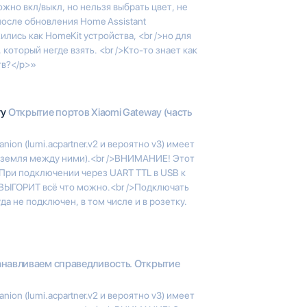
жно вкл/выкл, но нельзя выбрать цвет, не
после обновления Home Assistant
лись как HomeKit устройства, <br />но для
оторый негде взять. <br />Кто-то знает как
тв?</p>»
гу
Открытие портов Xiaomi Gateway (часть
nion (lumi.acpartner.v2 и вероятно v3) имеет
 (земля между ними).<br />ВНИМАНИЕ! Этот
 При подключении через UART TTL в USB к
ВЫГОРИТ всё что можно.<br />Подключать
да не подключен, в том числе и в розетку.
навливаем справедливость. Открытие
nion (lumi.acpartner.v2 и вероятно v3) имеет