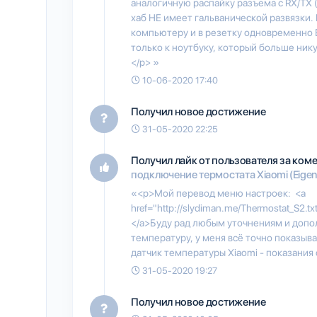
аналогичную распайку разъема с RX/TX
хаб НЕ имеет гальванической развязки.
компьютеру и в резетку одновременно 
только к ноутбуку, который больше нику
</p> »
10-06-2020 17:40
Получил новое достижение
31-05-2020 22:25
Получил лайк от пользователя
за ком
подключение термостата Xiaomi (Eigen
«<p>Мой перевод меню настроек: <a
href="http://slydiman.me/Thermostat_S2.tx
</a>Буду рад любым уточнениям и допо
температуру, у меня всё точно показыва
датчик температуры Xiaomi - показания
31-05-2020 19:27
Получил новое достижение