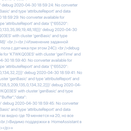
}' debug 2020-04-30 18:59:24: No converter
asic' and type 'attributeReport' and data
18:59:29: No converter available for
e 'attributeReport' and data '{"65520":
,0,133,35,99,19,48,18]}}' debug 2020-04-30
03ES' with cluster 'genBasic' and type
8448}' <br /><br />Изменение заданной
пола с датчика при этом 24C):<br />debug
le for 'KTWKQ03ES' with cluster 'genTime' and
04-30 18:59:40: No converter available for
e 'attributeReport' and data '{"65520":
,0,134,32,2]}}' debug 2020-04-30 18:59:41: No
ster 'genBasic' and type 'attributeReport' and
0,128,5,209,135,0,134,32,2]}}' debug 2020-04-
WKQ03ES' with cluster 'genBasic' and type
"Buffer","data":
}' debug 2020-04-30 18:59:45: No converter
asic' and type 'attributeReport' and data
огах видно где 19 меняется на 20, но все
br />Видимо поддержки в HomeAssistant в
/></p>»