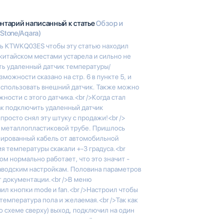
ентарий написанный к статье
Обзор и
Stone/Aqara)
ь KTWKQ03ES чтобы эту статью находил
 китайском местами устарела и сильно не
ть удаленный датчик температуры/
зможности сказано на стр. 6 в пункте 5, и
 использовать внешний датчик. Также можно
ности с этого датчика.<br />Когда стал
ак подключить удаленный датчик
росто снял эту штуку с продажи!<br />
 в металлопластиковой трубе. Пришлось
нированный кабель от автомобильной
я температуры скакали +-3 градуса.<br
ом нормально работает, что это значит -
 заводским настройкам. Половина параметров
т документации.<br />В меню
ил кнопки mode и fan.<br />Настроил чтобы
емпература пола и желаемая.<br />Так как
по схеме сверху) выход, подключил на один