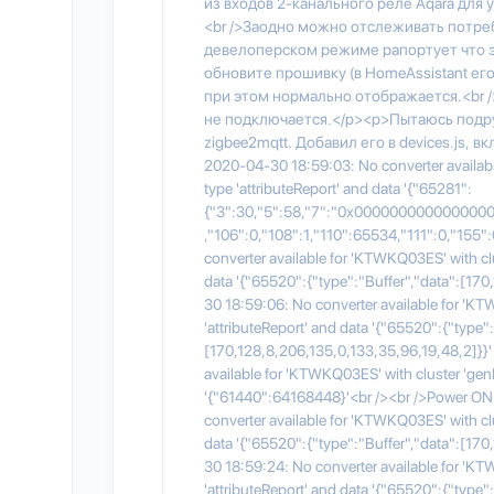
из входов 2-канального реле Aqara для
<br />Заодно можно отслеживать потреб
девелоперском режиме рапортует что э
обновите прошивку (в HomeAssistant ег
при этом нормально отображается.<br /
не подключается.</p><p>Пытаюсь подру
zigbee2mqtt. Добавил его в devices.js, в
2020-04-30 18:59:03: No converter availabl
type 'attributeReport' and data '{"65281":
{"3":30,"5":58,"7":"0x0000000000000000"
,"106":0,"108":1,"110":65534,"111":0,"155"
converter available for 'KTWKQ03ES' with clu
data '{"65520":{"type":"Buffer","data":[17
30 18:59:06: No converter available for 'KT
'attributeReport' and data '{"65520":{"type":
[170,128,8,206,135,0,133,35,96,19,48,2]}}
available for 'KTWKQ03ES' with cluster 'genB
'{"61440":64168448}'<br /><br />Power O
converter available for 'KTWKQ03ES' with clu
data '{"65520":{"type":"Buffer","data":[17
30 18:59:24: No converter available for 'KT
'attributeReport' and data '{"65520":{"type":