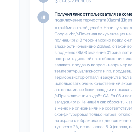
31-05-2020 10:05
Получил лайк от пользователя
за ком
подключение термостата Xiaomi (Eigen
«<p>Имею такой девайс. Напишу модел
Google.<br />Печатная документация на
полная.<br />В теории можно подключи
влажности (очевидно ZizBee), о такой во
в подменю 06/03 значение 01 означает
настроить дисплей на отображение влаж
задавать продавцу вопросы например к
температуры/влажности и пр. продавец п
Терморезистор отпаял и засунул в пол
использовать очень качественный экра
антенны, иначе были наводки и показани
/>При включении выдаёт CA Err 03 и пот
загадка.<br />Не нашёл как сбросить к
в меню не описана или не соответствуе
сконфигурировал только нагрев, отключ
на экране отображалась одновременно т
тут всего 2А, использовал 5-й (справа, 