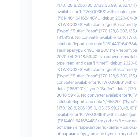
[170,128,8,206,135,0,133,35,99,19,32,17]}
available for 'KTWKQ03ES' with cluster 'genB
'{"61440":64168448}' ... debug 2020-04-30 
'KTWKQ03ES' with cluster 'genBasic' and typ
{"type":"Buffer","data":[170,128,8,206,135
18:59:29: No converter available for 'KTWKQ
'attributeReport' and data '{"61440":6416
температуры с 19C на 20C (температура 
2020-04-30 18:59:40: No converter availab
type 'read' and data '["time"]' debug 2020-
'KTWKQ03ES' with cluster 'genBasic' and typ
{"type":"Buffer","data":[170,128,5,209,135
converter available for 'KTWKQ03ES' with clu
data '{"65520":{"type":"Buffer","data":[17
30 18:59:45: No converter available for 'KT
'attributeReport' and data '{"65520":{"type":
[170,128,8,206,135,0,133,35,99,20,48,18]}
available for 'KTWKQ03ES' with cluster 'genB
'{"61440":64168448}'<br /><br />В этих л
остальные параметры покрыты мраком.<
обозримом будущем не будет.<br /><br 