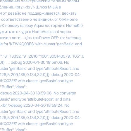
 управления электрическим тёплым полом.
ление.<br /><br /> Шлюз MIJIA в
тот девайс не поддерживается, дескать
о соответственно не видно).<br />MiHome
>К новому шлюзу Aqara (который с HomeKit)
жить это чудо с HomeAssistant через
ключил логи...</p><p>Power OFF:<br />debug
e for 'KTWKQ03ES' with cluster 'genBasic' and
,"8":13332,"9":2816,"100":305140579,"105":0
:0}}' ... debug 2020-04-30 18:59:06: No
ster 'genBasic' and type 'attributeReport' and
0,128,5,209,135,0,134,32,0]}}' debug 2020-04-
WKQ03ES' with cluster 'genBasic' and type
"Buffer","data":
' debug 2020-04-30 18:59:06: No converter
asic' and type 'attributeReport' and data
N:<br />debug 2020-04-30 18:59:24: No
ster 'genBasic' and type 'attributeReport' and
0,128,5,209,135,0,134,32,0]}}' debug 2020-04-
WKQ03ES' with cluster 'genBasic' and type
"Buffer","data":