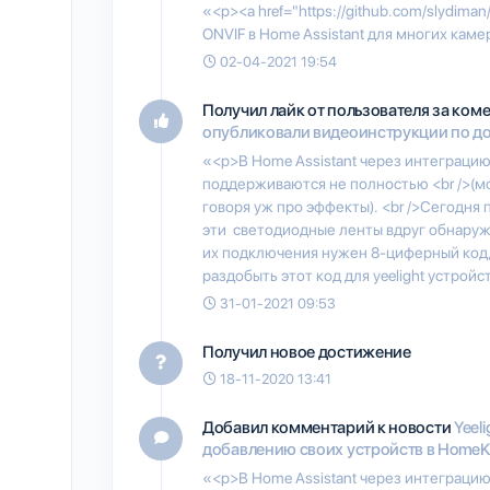
«<p><a href="https://github.com/slydim
ONVIF в Home Assistant для многих каме
02-04-2021 19:54
Получил лайк от пользователя
за ком
опубликовали видеоинструкции по до
«<p>В Home Assistant через интеграцию
поддерживаются не полностью <br />(мо
говоря уж про эффекты). <br />Сегодня 
эти светодиодные ленты вдруг обнаружи
их подключения нужен 8-циферный код, к
раздобыть этот код для yeelight устройс
31-01-2021 09:53
Получил новое достижение
18-11-2020 13:41
Добавил комментарий к новости
Yeel
добавлению своих устройств в HomeKi
«<p>В Home Assistant через интеграцию