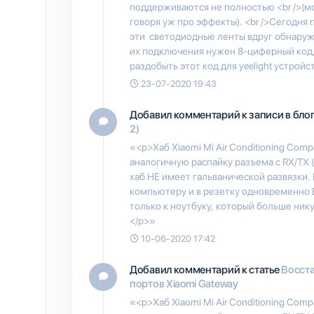
поддерживаются не полностью <br />(мо
говоря уж про эффекты). <br />Сегодня 
эти светодиодные ленты вдруг обнаружи
их подключения нужен 8-циферный код, к
раздобыть этот код для yeelight устройс
23-07-2020 19:43
Добавил комментарий к записи в бло
2)
«<p>Хаб Xiaomi Mi Air Conditioning Compa
аналогичную распайку разъема с RX/TX
хаб НЕ имеет гальванической развязки.
компьютеру и в резетку одновременно 
только к ноутбуку, который больше нику
</p>»
10-06-2020 17:42
Добавил комментарий к статье
Восста
портов Xiaomi Gateway
«<p>Хаб Xiaomi Mi Air Conditioning Compa