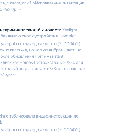
an/ha_custom_onvif">Исправление интеграции
р.</a></p>»
ентарий написанный к новости
Yeelight
бавлению своих устройств в HomeKit
 yeelight светодиодные ленты (YLDD04YL)
жно вкл/выкл, но нельзя выбрать цвет, не
после обновления Home Assistant
лись как HomeKit устройства, <br />но для
оторый негде взять. <br />Кто-то знает как
тв?</p>»
ight опубликовали видеоинструкции по
t
 yeelight светодиодные ленты (YLDD04YL)