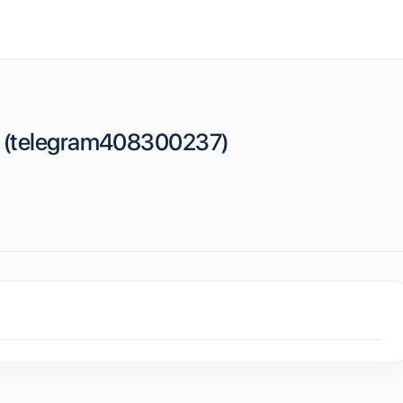
 (telegram408300237)