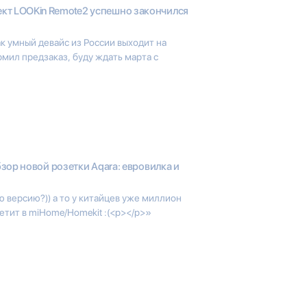
кт LOOKin Remote2 успешно закончился
к умный девайс из России выходит на
мил предзаказ, буду ждать марта с
зор новой розетки Aqara: евровилка и
 версию?)) а то у китайцев уже миллион
етит в miHome/Homekit :(<p></p>»