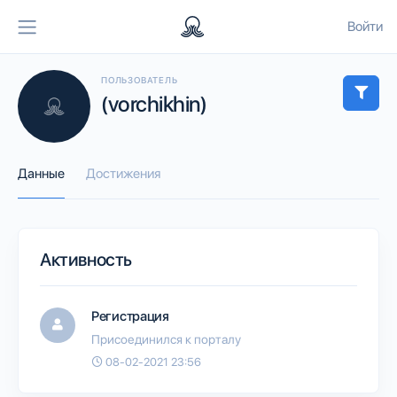
Войти
ПОЛЬЗОВАТЕЛЬ
(vorchikhin)
Данные
Достижения
Активность
Регистрация
Присоединился к порталу
08-02-2021 23:56