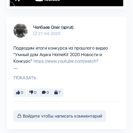
Челбаев Олег (sprut)
27-04-2020
Подводим итоги конкурса из прошлого видео
"Умный дом Aqara HomeKit 2020 Новости и
Конкурс"
https://www.youtube.com/watch?
...
v=swt2JN69_cY
ПОКАЗАТЬ
Призы:
1 место. Aqara Hub EU + датчик движения + датчик
0
0
0
7
дверей/окон + лампочка + розетка EU
2 место. Aqara Hub EU + мини кнопка + датчик
движения + розетка
3 место. Aqara Hub EU + куб + лампочка
Войдите чтобы написать комментарий
#Aqara #HomeKit #умныйдом