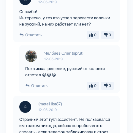
12-05-2019
Спасибо!
Интересно, у тех кто успел перевести колонки
на русский, на них работает или нет?
Ответить
0
0
Челбаев Олег (sprut)
12-05-2019
Пока искал решение, русский от колонки
отлетел 😂😂😂
Ответить
0
0
(meta11ist87)
12-05-2019
Странный этот гугл ассистент. Не пользовался
им толком никогда, сейчас попробовал это
сделать - если телефон заблокирован и стоит