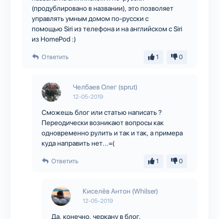
(продублировано в названии), это позволяет
управлять умным домом по-русски с
помощью Siri из телефона и на английском с Siri
из HomePod :)
Ответить
1
0
Челбаев Олег (sprut)
12-05-2019
Сможешь блог или статью написать ?
Переодически возникают вопросы как
одновременно рулить и так и так, а примера
куда направить нет...=(
Ответить
1
0
Киселёв Антон (Whilser)
12-05-2019
Да, конечно, черкану в блог.