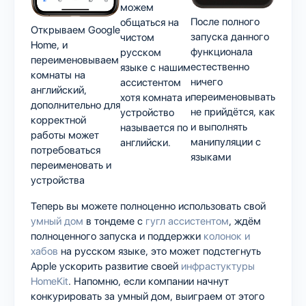
можем
После полного
общаться на
Открываем Google
запуска данного
чистом
Home, и
функционала
русском
переименовываем
естественно
языке с нашим
комнаты на
ничего
ассистентом
английский,
переименовывать
хотя комната и
дополнительно для
не прийдётся, как
устройство
корректной
и выполнять
называется по
работы может
манипуляции с
английски.
потребоваться
языками
переименовать и
устройства
Теперь вы можете полноценно использовать свой
умный дом
в тондеме с
гугл ассистентом
, ждём
полноценного запуска и поддержки
колонок и
хабов
на русском языке, это может подстегнуть
Apple ускорить развитие своей
инфрастуктуры
HomeKit
. Напомню, если компании начнут
конкурировать за умный дом, выиграем от этого