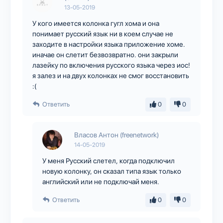
13-05-2019
У кого имеется колонка гугл хома и она
понимает русский язык ни в коем случае не
заходите в настройки языка приложение хоме.
иначае он слетит безвозвратно. они закрыли
лазейку по включения русского языка через иос!
я залез и на двух колонках не смог восстановить
:(
Ответить
0
0
Власов Антон (freenetwork)
14-05-2019
У меня Русский слетел, когда подключил
новую колонку, он сказал типа язык только
английский или не подключай меня.
Ответить
0
0