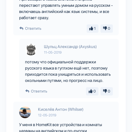
перестают управлять умным домом на русском -
включаешь английский как язык системы, и все
работает сразу.
Ответить
1
0
Шульц Александр (Axyskus)
11-05-2019
потому что официальной поддержки
русского языка в гуглхом ещё нет, поэтому
приходится пока ухищряться и использовать
окольными путями, но прогресс на лицо.
Ответить
0
0
Киселёв Антон (Whilser)
12-05-2019
У меня в HomeKit все устройства и комнаты
названы на английском и по-русски