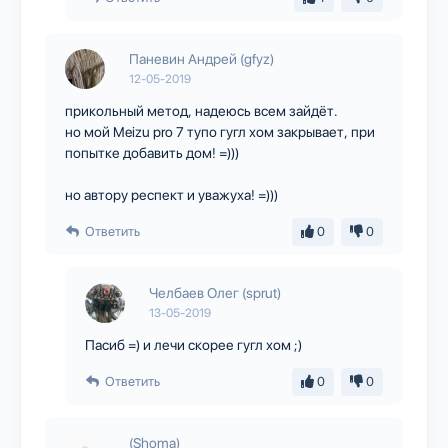
Паневин Андрей (gfyz)
12-05-2019
прикольный метод, надеюсь всем зайдёт.
но мой Meizu pro 7 тупо гугл хом закрывает, при
попытке добавить дом! =)))
но автору респект и уважуха! =)))
Ответить
0
0
Челбаев Олег (sprut)
13-05-2019
Пасиб =) и лечи скорее гугл хом ;)
Ответить
0
0
(Shoma)