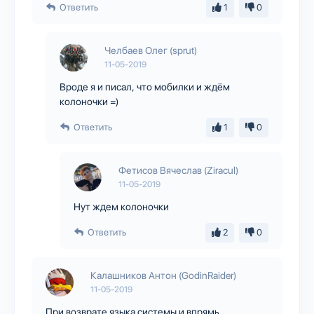
Ответить
1
0
Челбаев Олег (sprut)
11-05-2019
Вроде я и писал, что мобилки и ждём
колоночки =)
Ответить
1
0
Фетисов Вячеслав (Ziracul)
11-05-2019
Нут ждем колоночки
Ответить
2
0
Калашников Антон (GodinRaider)
11-05-2019
При возврате языка системы и впрямь