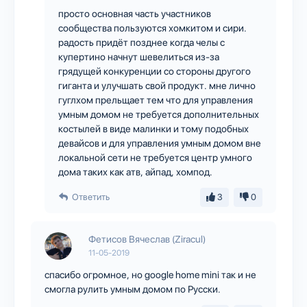
просто основная часть участников
сообщества пользуются хомкитом и сири.
радость придёт позднее когда челы с
купертино начнут шевелиться из-за
грядущей конкуренции со стороны другого
гиганта и улучшать свой продукт. мне лично
гуглхом прельщает тем что для управления
умным домом не требуется дополнительных
костылей в виде малинки и тому подобных
девайсов и для управления умным домом вне
локальной сети не требуется центр умного
дома таких как атв, айпад, хомпод.
Ответить
3
0
Фетисов Вячеслав (Ziracul)
11-05-2019
спасибо огромное, но google home mini так и не
смогла рулить умным домом по Русски.