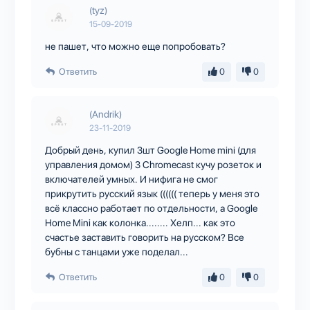
(tyz)
15-09-2019
не пашет, что можно еще попробовать?
Ответить
0
0
(Andrik)
23-11-2019
Добрый день, купил 3шт Google Home mini (для
управления домом) 3 Chromecast кучу розеток и
включателей умных. И нифига не смог
прикрутить русский язык (((((( теперь у меня это
всё классно работает по отдельности, а Google
Home Mini как колонка........ Хелп... как это
счастье заставить говорить на русском? Все
бубны с танцами уже поделал...
Ответить
0
0