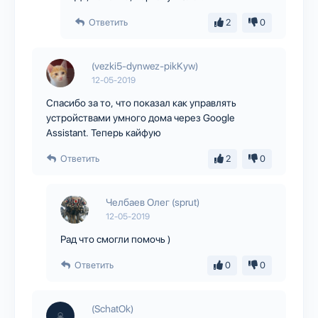
Ответить
2
0
(vezki5-dynwez-pikKyw)
12-05-2019
Спасибо за то, что показал как управлять
устройствами умного дома через Google
Assistant. Теперь кайфую
Ответить
2
0
Челбаев Олег (sprut)
12-05-2019
Рад что смогли помочь )
Ответить
0
0
(SchatOk)