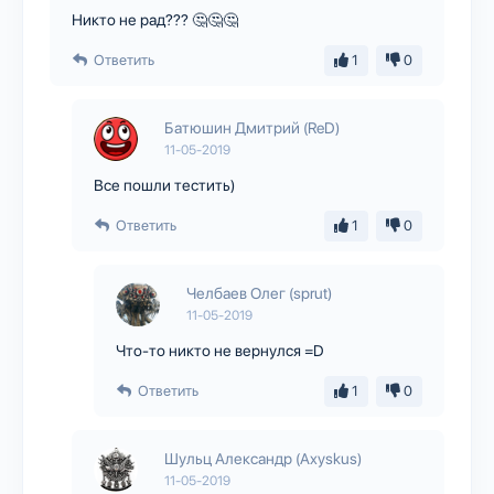
Никто не рад??? 🤔🤔🤔
Ответить
1
0
Батюшин Дмитрий (ReD)
11-05-2019
Все пошли тестить)
Ответить
1
0
Челбаев Олег (sprut)
11-05-2019
Что-то никто не вернулся =D
Ответить
1
0
Шульц Александр (Axyskus)
11-05-2019