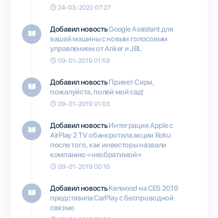
24-03-2020 07:27
Добавил новость
Google Assistant для
вашей машины с новым голосовым
управлением от Anker и JBL
09-01-2019 01:59
Добавил новость
Привет Сири,
пожалуйста, полей мой сад!
09-01-2019 01:03
Добавил новость
Интеграция Apple с
AirPlay 2 TV обанкротила акции Roku
после того, как инвесторы назвали
компанию «необратимой»
09-01-2019 00:16
Добавил новость
Kenwood на CES 2019
представила CarPlay с беспроводной
связью