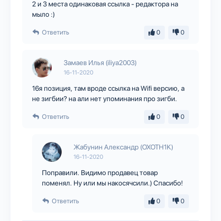
2 и 3 места одинаковая ссылка - редактора на
мыло :)
Ответить
0
0
Замаев Илья (iliya2003)
16-11-2020
16я позиция, там вроде ссылка на Wifi версию, а
не зигбии? на али нет упоминания про зигби.
Ответить
0
0
Жабунин Александр (OXOTH1K)
16-11-2020
Поправили. Видимо продавец товар
поменял. Ну или мы накосячсили.) Спасибо!
Ответить
0
0