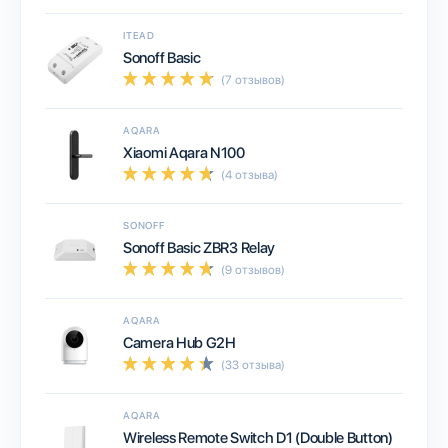
ITEAD
Sonoff Basic
(7 отзывов)
AQARA
Xiaomi Aqara N100
(4 отзыва)
SONOFF
Sonoff Basic ZBR3 Relay
(9 отзывов)
AQARA
Camera Hub G2H
(33 отзыва)
AQARA
Wireless Remote Switch D1 (Double Button)