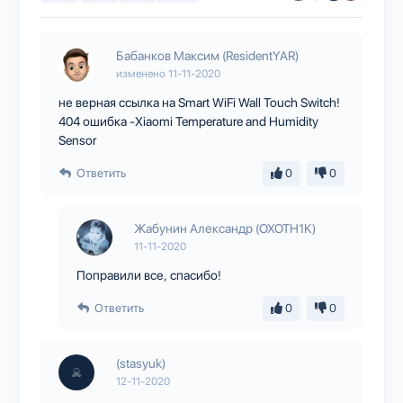
Бабанков Максим (ResidentYAR)
изменено
11-11-2020
не верная ссылка на Smart WiFi Wall Touch Switch!
404 ошибка -Xiaomi Temperature and Humidity
Sensor
Ответить
0
0
Жабунин Александр (OXOTH1K)
11-11-2020
Поправили все, спасибо!
Ответить
0
0
(stasyuk)
12-11-2020