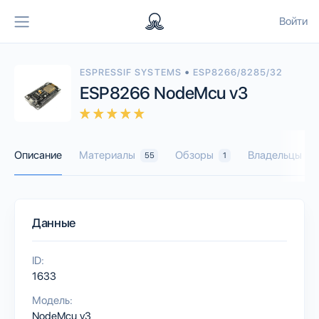
Войти
•
ESPRESSIF SYSTEMS
ESP8266/8285/32
ESP8266 NodeMcu v3
Описание
Материалы
Обзоры
Владельцы
55
1
1
Данные
ID:
1633
Модель:
NodeMcu v3