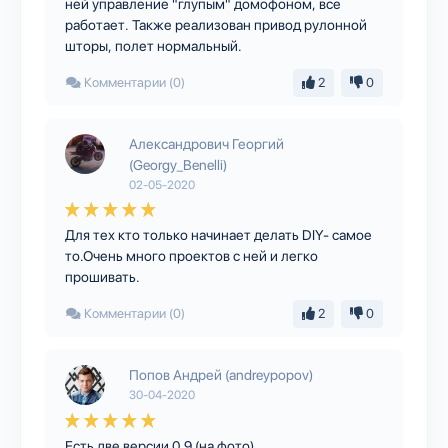
ней управление "глупым" домофоном, все
работает. Также реализован привод рулонной
шторы, полет нормальный.
Комментарии (0)
2
0
Александрович Георгий
(Georgy_Benelli)
02-05-2020
Для тех кто только начинает делать DIY- самое
то.Очень много проектов с ней и легко
прошивать.
Комментарии (0)
2
0
Попов Андрей (andreypopov)
30-04-2020
Есть две версии 0.9 (на фото)