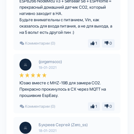
ESP8266 NodeMcu v3 + Senseair S8 + ESPHome =
прекрасный домашний датчик CO2, который
нативно заходит в HA.
Будьте внимательны с питанием, Vin, как
оказалось для входа питания, а не для выхода, а
на 5 вольт есть другой пин :)
Комментарии (0)
1
0
(jorgemsccc)
19-01-2021
Юзаю вместе с MHZ-19B для замера CO2.
Прекрасно прокинулось в СХ через MQTT на
прошивкие EspEasy.
Комментарии (0)
1
0
Букреев Сергей (Zero_ss)
18-01-2021