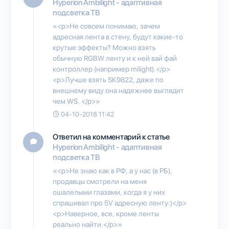
Hyperion Ambilight - адаптивная
подсветка ТВ
«<p>Не совсем понимаю, зачем
адресная лента в стену, будут какие-то
крутые эффекты? Можно взять
обычную RGBW ленту и к ней вай фай
контроллер (например milight).</p>
<p>Лучше взять SK9822, даже по
внешнему виду она надежнее выглядит
чем WS. </p>»
04-10-2018 11:42
Ответил на комментарий к статье
Hyperion Ambilight - адаптивная
подсветка ТВ
«<p>Не знаю как в РФ, а у нас (в РБ),
продавцы смотрели на меня
ошалелыми глазами, когда я у них
спрашивал про 5V адресную ленту:)</p>
<p>Наверное, все, кроме ленты
реально найти.</p>»