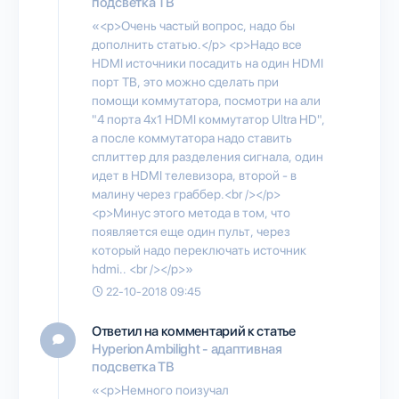
подсветка ТВ
«<p>Очень частый вопрос, надо бы
дополнить статью.</p> <p>Надо все
HDMI источники посадить на один HDMI
порт ТВ, это можно сделать при
помощи коммутатора, посмотри на али
"4 порта 4x1 HDMI коммутатор Ultra HD",
а после коммутатора надо ставить
сплиттер для разделения сигнала, один
идет в HDMI телевизора, второй - в
малину через граббер.<br /></p>
<p>Минус этого метода в том, что
появляется еще один пульт, через
который надо переключать источник
hdmi.. <br /></p>»
22-10-2018 09:45
Ответил на комментарий к статье
Hyperion Ambilight - адаптивная
подсветка ТВ
«<p>Немного поизучал