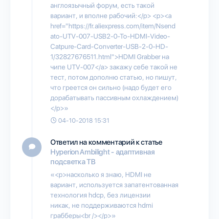
англоязычный форум, есть такой
вариант, и вполне рабочий:</p> <p><a
href="https://fr.aliexpress.com/item/Nsend
ato-UTV-007-USB2-0-To-HDMI-Video-
Catpure-Card-Converter-USB-2-0-HD-
1/32827676511.html">HDMI Grabber на
чипе UTV-007</a> закажу себе такой не
тест, потом дополню статью, но пишут,
что греется он сильно (надо будет его
дорабатывать пассивным охлаждением)
</p>»
04-10-2018 15:31
Ответил на комментарий к статье
Hyperion Ambilight - адаптивная
подсветка ТВ
«<p>насколько я знаю, HDMI не
вариант, используется запатентованная
технология hdcp, без лицензии
никак, не поддерживаются hdmi
грабберы<br /></p>»