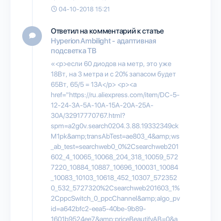
04-10-2018 15:21
Ответил на комментарий к статье
Hyperion Ambilight - адаптивная
подсветка ТВ
«<p>если 60 диодов на метр, это уже
18Вт, на 3 метра и с 20% запасом будет
65Вт, 65/5 = 13А</p> <p><a
href="https://ru.aliexpress.com/item/DC-5-
12-24-3A-5A-10A-15A-20A-25A-
30A/32917770767.html?
spm=a2g0v.search0204.3.88.19332349ck
M1pk&amp;transAbTest=ae803_4&amp;ws
_ab_test=searchweb0_0%2Csearchweb201
602_4_10065_10068_204_318_10059_572
7220_10884_10887_10696_100031_10084
_10083_10103_10618_452_10307_572352
0_532_5727320%2Csearchweb201603_1%
2CppcSwitch_0_ppcChannel&amp;algo_pv
id=a642bfc2-eea5-40be-9b89-
1601b9524ee7&amp;priceBeautifyAB=0&a