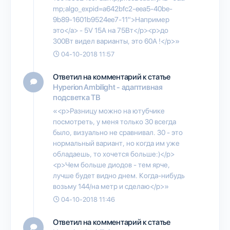
mp;algo_expid=a642bfc2-eea5-40be-
9b89-1601b9524ee7-11">Например
это</a> - 5V 15А на 75Вт</p><p>до
300Вт видел варианты, это 60А !</p>»
04-10-2018 11:57
Ответил на комментарий к статье
Hyperion Ambilight - адаптивная
подсветка ТВ
«<p>Разницу можно на ютубчике
посмотреть, у меня только 30 всегда
было, визуально не сравнивал. 30 - это
нормальный вариант, но когда им уже
обладаешь, то хочется больше:)</p>
<p>Чем больше диодов - тем ярче,
лучше будет видно днем. Когда-нибудь
возьму 144/на метр и сделаю</p>»
04-10-2018 11:46
Ответил на комментарий к статье