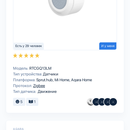
Есть у 29 человек
И у меня
Модель:
RTCGQ13LM
Тип устройства:
Датчики
Платформа:
Sprut.hub
Mi Home
Aqara Home
Протокол:
Zigbee
Тип датчика:
Движение
5
1
AQARA