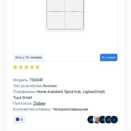
Есть у 13 человек
И у меня
Модель:
TS004F
Тип устройства:
Кнопки
Платформа:
Home Assistant
Sprut.hub
zigbee2mqtt
Tuya Smart
Протокол:
Zigbee
Количество клавиш:
Четырехклавишная
4