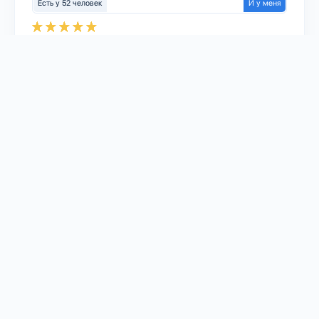
Есть у 52 человек
И у меня
Модель:
JY-GZ-03AQ
Тип устройства:
Датчики
Платформа:
Sprut.hub
Aqara Home
Протокол:
Zigbee
Тип датчика:
Дым
4
EUROTRONIC
Spirit Zigbee Thermostat