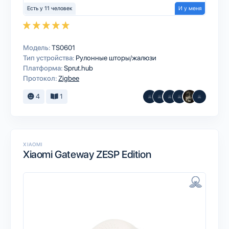
Есть у 11 человек
И у меня
Модель:
TS0601
Тип устройства:
Рулонные шторы/жалюзи
Платформа:
Sprut.hub
Протокол:
Zigbee
4
1
XIAOMI
Xiaomi Gateway ZESP Edition