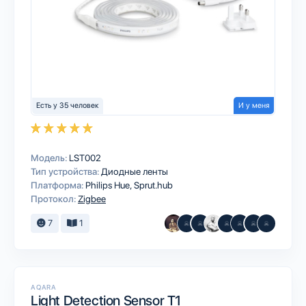
Есть у 35 человек
И у меня
Модель:
LST002
Тип устройства:
Диодные ленты
Платформа:
Philips Hue
Sprut.hub
Протокол:
Zigbee
7
1
AQARA
Light Detection Sensor T1