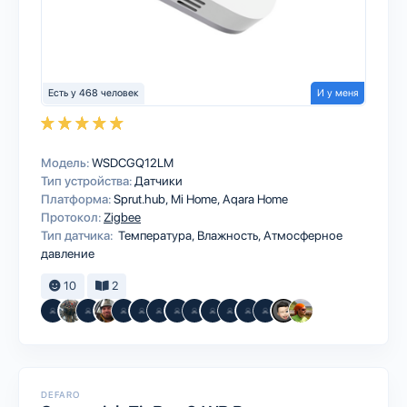
Есть у 468 человек
И у меня
Модель:
WSDCGQ12LM
Тип устройства:
Датчики
Платформа:
Sprut.hub
Mi Home
Aqara Home
Протокол:
Zigbee
Тип датчика:
Температура, Влажность, Атмосферное
давление
10
2
DEFARO