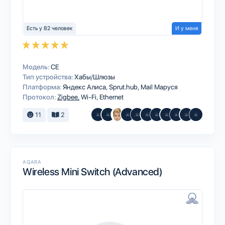
Есть у 82 человек
И у меня
Модель:
CE
Тип устройства:
Хабы/Шлюзы
Платформа:
Яндекс Алиса
Sprut.hub
Mail Маруся
Протокол:
Zigbee
Wi-Fi
Ethernet
11
2
AQARA
Wireless Mini Switch (Advanced)