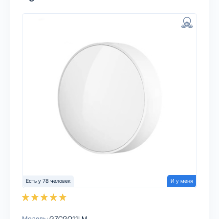
Есть у 78 человек
И у меня
Модель:
GZCGQ11LM