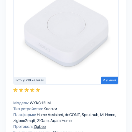
Есть у 218 человек
И у меня
Модель:
WXKG12LM
Тип устройства:
Кнопки
Платформа:
Home Assistant
deCONZ
Sprut.hub
Mi Home
zigbee2mqtt
ZiGate
Aqara Home
Протокол:
Zigbee