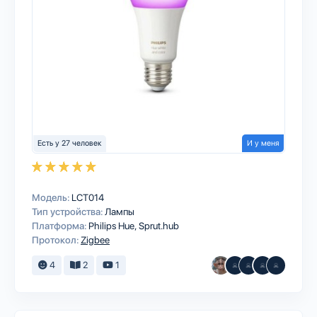
Есть у 27 человек
И у меня
Модель:
LCT014
Тип устройства:
Лампы
Платформа:
Philips Hue
Sprut.hub
Протокол:
Zigbee
4
2
1