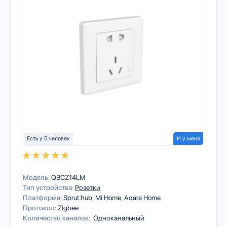
Есть у 5 человек
И у меня
Модель:
QBCZ14LM
Тип устройства:
Розетки
Платформа:
Sprut.hub
Mi Home
Aqara Home
Протокол:
Zigbee
Количество каналов:
Одноканальный