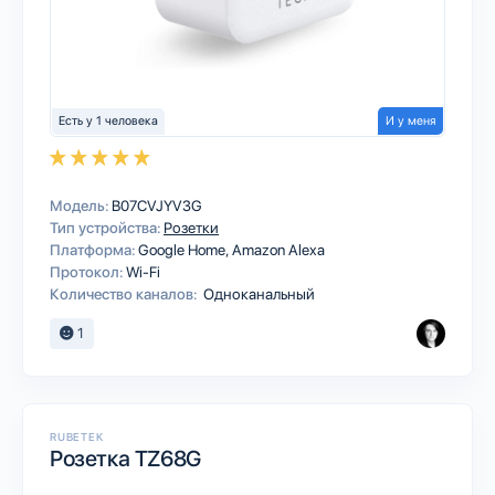
Есть у 1 человека
И у меня
Модель:
B07CVJYV3G
Тип устройства:
Розетки
Платформа:
Google Home
Amazon Alexa
Протокол:
Wi-Fi
Количество каналов:
Одноканальный
1
RUBETEK
Розетка TZ68G