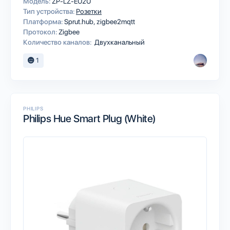
Модель:
ZP-LZ-EU2U
Тип устройства:
Розетки
Платформа:
Sprut.hub
zigbee2mqtt
Протокол:
Zigbee
Количество каналов:
Двухканальный
1
PHILIPS
Philips Hue Smart Plug (White)