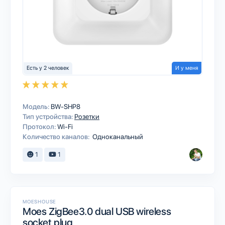
Есть у 2 человек
И у меня
Модель:
BW-SHP8
Тип устройства:
Розетки
Протокол:
Wi-Fi
Количество каналов:
Одноканальный
1
1
MOESHOUSE
Moes ZigBee3.0 dual USB wireless
socket plug