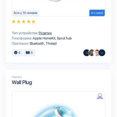
Есть у 10 человек
И у меня
Тип устройства:
Розетки
Платформа:
Apple HomeKit
Sprut.hub
Протокол:
Bluetooth
Thread
4
3
FIBARO
Wall Plug