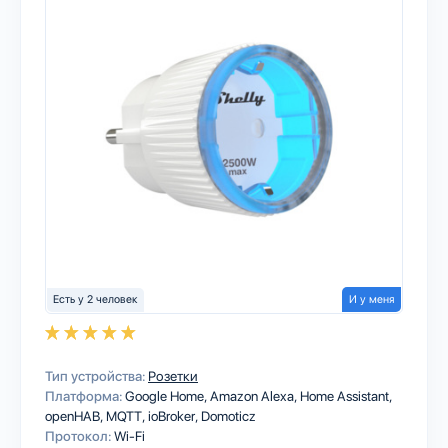
Есть у 2 человек
И у меня
Тип устройства:
Розетки
Платформа:
Google Home
Amazon Alexa
Home Assistant
openHAB
MQTT
ioBroker
Domoticz
Протокол:
Wi-Fi