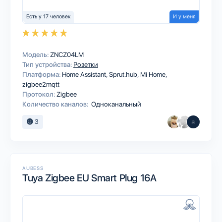
Есть у 17 человек
И у меня
Модель:
ZNCZ04LM
Тип устройства:
Розетки
Платформа:
Home Assistant
Sprut.hub
Mi Home
zigbee2mqtt
Протокол:
Zigbee
Количество каналов:
Одноканальный
3
AUBESS
Tuya Zigbee EU Smart Plug 16A