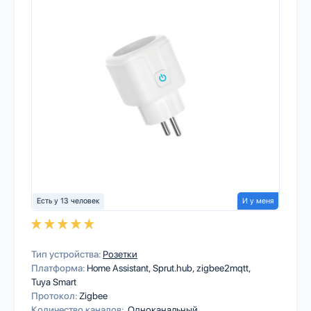
Есть у 13 человек
И у меня
Тип устройства:
Розетки
Платформа:
Home Assistant
Sprut.hub
zigbee2mqtt
Tuya Smart
Протокол:
Zigbee
Количество каналов:
Одноканальный