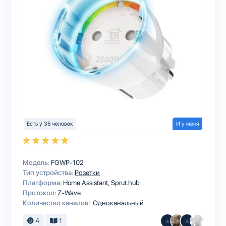
Есть у 35 человек
И у меня
Модель:
FGWP-102
Тип устройства:
Розетки
Платформа:
Home Assistant
Sprut.hub
Протокол:
Z-Wave
Количество каналов:
Одноканальный
4
1