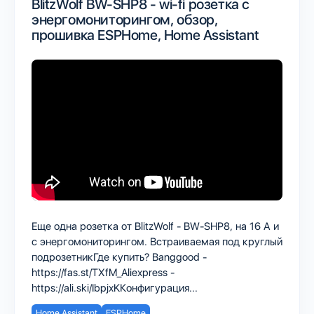
BlitzWolf BW-SHP8 - wi-fi розетка с
энергомониторингом, обзор,
прошивка ESPHome, Home Assistant
Еще одна розетка от BlitzWolf - BW-SHP8, на 16 А и
с энергомониторингом. Встраиваемая под круглый
подрозетникГде купить? Banggood -
https://fas.st/TXfM_Aliexpress -
https://ali.ski/IbpjxKКонфигурация...
Home Assistant
ESPHome