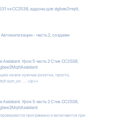
531 vs CC2538, аддоны для zigbee2mqtt,
8 Автоматизации - часть 2, создаем
 Assistant. Урок 5 часть 2 Стик CC2538,
gbee2MqttAssistant
цию на все нужные розетки, просто,
ch.turn_on .... </p>»
 Assistant. Урок 5 часть 2 Стик CC2538,
gbee2MqttAssistant
 проверяются программно и включаются при