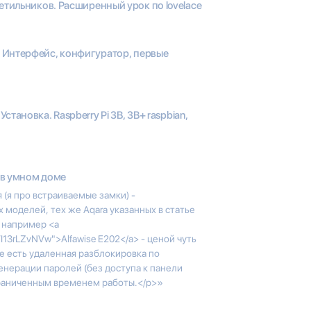
етильников. Расширенный урок по lovelace
 2 Интерфейс, конфигуратор, первые
 Установка. Raspberry Pi 3B, 3B+ raspbian,
 в умном доме
(я про встраиваемые замки) -
х моделей, тех же Aqara указанных в статье
л например <a
I13rLZvNVw">Alfawise E202</a> - ценой чуть
е есть удаленная разблокировка по
енерации паролей (без доступа к панели
ограниченным временем работы.</p>»