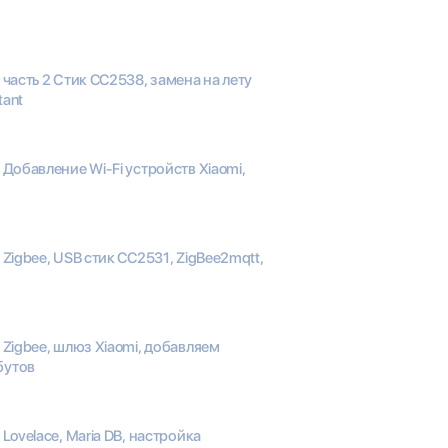
5 часть 2 Стик CC2538, замена на лету
tant
6 Добавление Wi-Fi устройств Xiaomi,
5 Zigbee, USB стик CC2531, ZigBee2mqtt,
4 Zigbee, шлюз Xiaomi, добавляем
бутов
 Lovelace, Maria DB, настройка