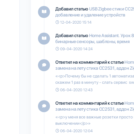
Добавил статью
USB Zigbee стики CC2
добавление и удаление устройств
12-04-2020 15:14
Добавил статью
Home Assistant. Урок 
бинарные сенсоры, шаблоны, время
09-04-2020 14:24
Ответил на комментарий к статье
Home
замена на лету стика CC2531, аддон Zi
«<p>Почему бы не сделать 1 автоматиза
скажем 1 раз в минуту - слать сервис swit
06-04-2020 12:43
Ответил на комментарий к статье
Home
замена на лету стика CC2531, аддон Zi
«<p>у меня все важные розетки просто
выключении</p>»
06-04-2020 12:04