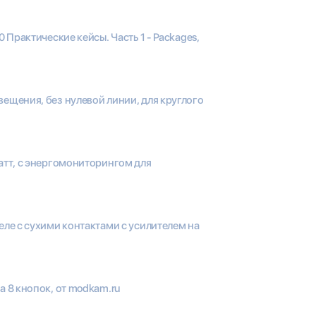
10 Практические кейсы. Часть 1 - Packages,
вещения, без нулевой линии, для круглого
Ватт, с энергомониторингом для
реле с сухими контактами с усилителем на
а 8 кнопок, от modkam.ru