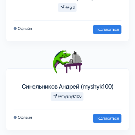
@igitl
●
Офлайн
Подписаться
Синельников Андрей (myshyk100)
@myshyk100
●
Офлайн
Подписаться