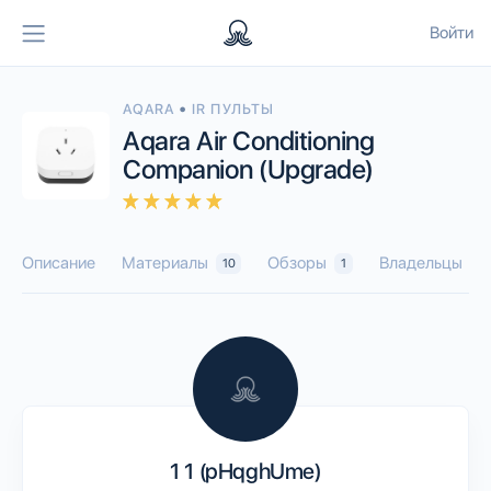
Войти
•
AQARA
IR ПУЛЬТЫ
Aqara Air Conditioning
Companion (Upgrade)
Описание
Материалы
Обзоры
Владельцы
10
1
19
1 1 (pHqghUme)