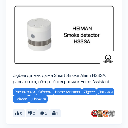
Zigbee датчик дыма Smart Smoke Alarm HS3SA:
распаковка, обзор. Интеграция в Home Assistant.
Распаковки
Обзоры
Home Assistant
Zigbee
Датчики
Heiman
JHome.ru
0
0
5
1