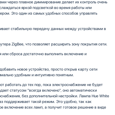
пами через плавное диммирование делает их контроль очень
слаждаться яркой подсветкой во время работы или
ером. Это один из самых удобных способов управлять
ечивает стабильную передачу данных между устройствами в
тера ZigBee, что позволяет расширить зону покрытия сети.
я или сброса достаточно выполнить включение и
 добавить новое устройство, просто открыв карту сети
имально удобным и интуитивно понятным.
ют работать до тех пор, пока электроснабжение не будет
адает статусом "всегда включено", оно автоматически
оснабжения, без дополнительной настройки. Лампа Hue White
раз поддерживает такой режим. Это удобно, так как
ое включение всех ламп, а получит готовое решение в виде