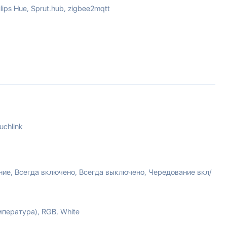
ilips Hue
Sprut.hub
zigbee2mqtt
uchlink
ние
Всегда включено
Всегда выключено
Чередование вкл/
мпература)
RGB
White