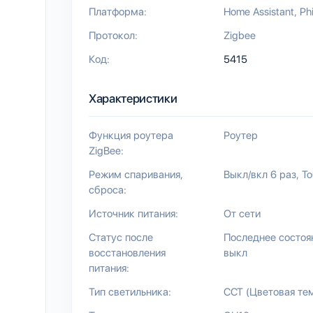
Платформа:
Home Assistant
Ph
Протокол:
Zigbee
Код:
5415
Характеристики
Функция роутера
Роутер
ZigBee:
Режим спаривания,
Выкл/вкл 6 раз
To
сброса:
Источник питания:
От сети
Статус после
Последнее состоя
восстановления
выкл
питания:
Тип светильника:
CCT (Цветовая те