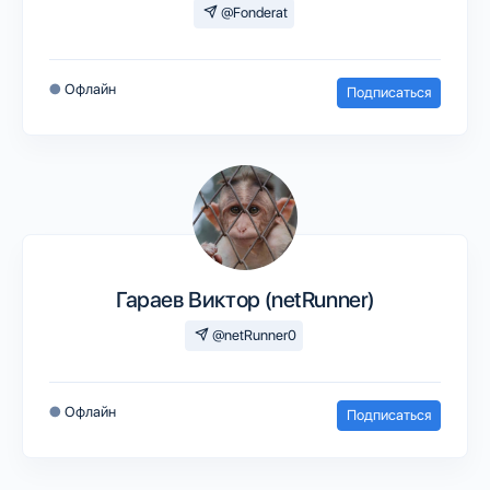
@Fonderat
●
Офлайн
Подписаться
Гараев Виктор (netRunner)
@netRunner0
●
Офлайн
Подписаться