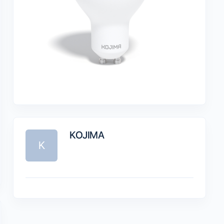
KOJIMA
K