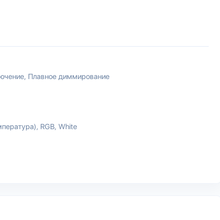
лючение
Плавное диммирование
мпература)
RGB
White