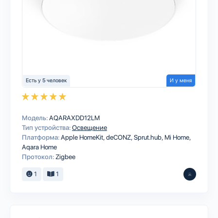
Есть у 5 человек
И у меня
Модель:
AQARAXDD12LM
Тип устройства:
Освещение
Платформа:
Apple HomeKit
deCONZ
Sprut.hub
Mi Home
Aqara Home
Протокол:
Zigbee
1
1