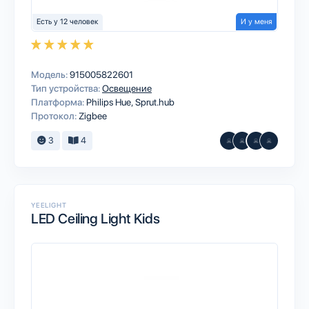
Есть у 12 человек
И у меня
Модель:
915005822601
Тип устройства:
Освещение
Платформа:
Philips Hue
Sprut.hub
Протокол:
Zigbee
3
4
YEELIGHT
LED Ceiling Light Kids