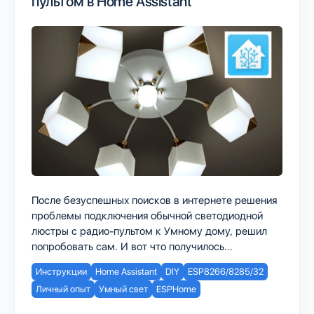
пультом в Home Assistant
После безуспешных поисков в интернете решения
проблемы подключения обычной светодиодной
люстры с радио-пультом к Умному дому, решил
попробовать сам. И вот что получилось...
Инструкции
Home Assistant
DIY
ESP8266/8285/32
Личный опыт
Умный свет
ESPHome