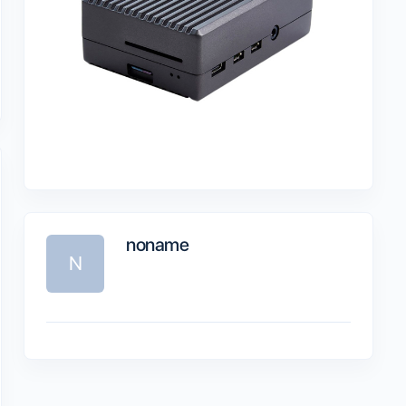
noname
N