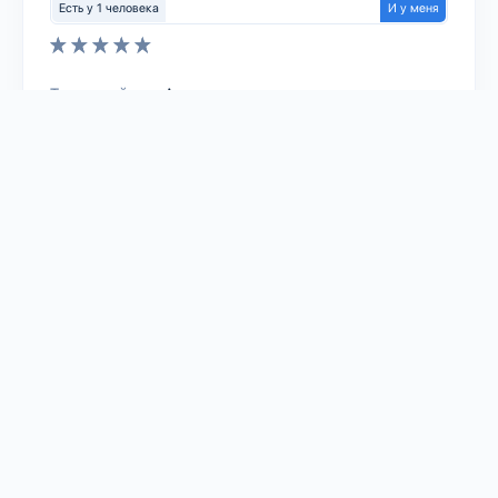
Есть у 1 человека
И у меня
Тип устройства:
Аксессуары
0
1
NONAME
Акриловый корпус c дисплеем для
Raspberry Pi 4