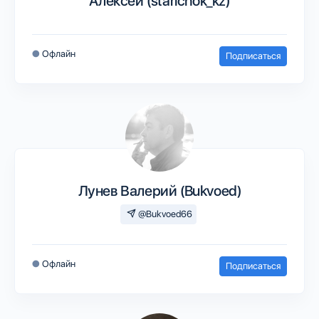
Алексей (starichok_kz)
●
Офлайн
Подписаться
Лунев Валерий (Bukvoed)
@Bukvoed66
●
Офлайн
Подписаться