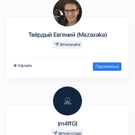
Твёрдый Евгений (Mazaxaka)
@mazaxaka
●
Офлайн
Подписаться
(m4ffG)
@mrskycriper