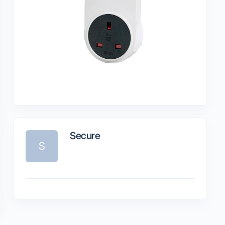
Secure
S