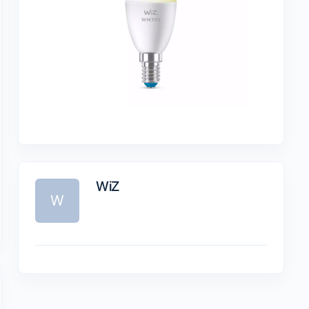
WiZ
W