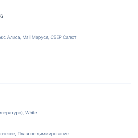
/6
екс Алиса
Mail Маруся
СБЕР Салют
мпература)
White
лючение
Плавное диммирование