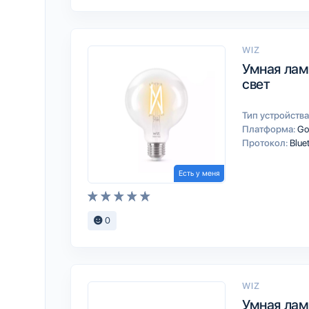
WIZ
Умная лам
свет
Тип устройства
Платформа:
Go
Протокол:
Blue
Есть у меня
0
WIZ
Умная лам