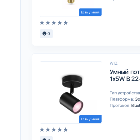
Есть у меня
0
WIZ
Умный пот
1x5W B 22
Тип устройства
Платформа:
Go
Протокол:
Blue
Есть у меня