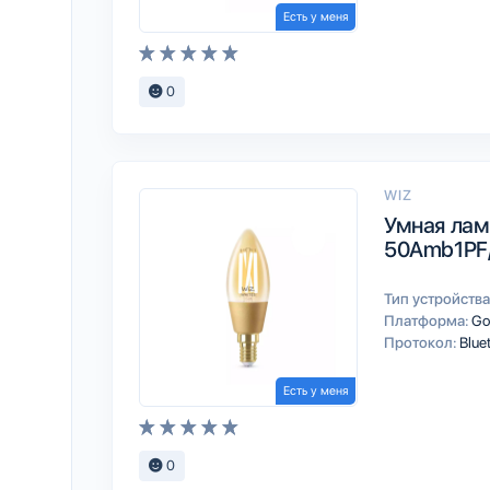
Есть у меня
0
WIZ
Умная лам
50Amb1PF
Тип устройства
Платформа:
Go
Протокол:
Blue
Есть у меня
0